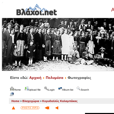
Α
Είστε εδώ:
Αρχική
Πολυμέσα
Φωτογραφίες
Home
Upload file
Login
Album list
Search
Home
>
Βλαχοχώρια
>
Κορυδαλλός Καλαμπάκας