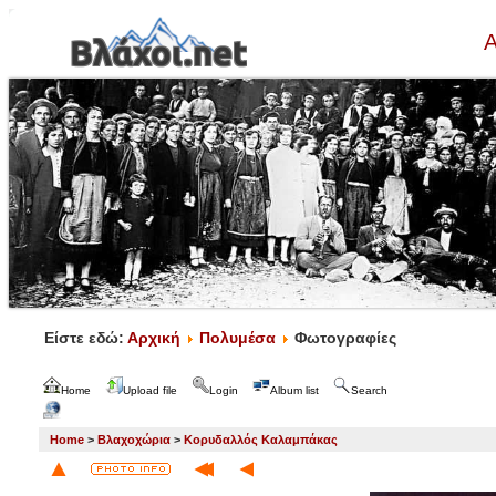
Α
Είστε εδώ:
Αρχική
Πολυμέσα
Φωτογραφίες
Home
Upload file
Login
Album list
Search
Home
>
Βλαχοχώρια
>
Κορυδαλλός Καλαμπάκας