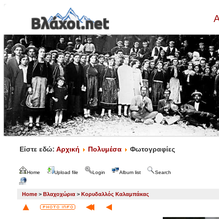
Α
Είστε εδώ:
Αρχική
Πολυμέσα
Φωτογραφίες
Home
Upload file
Login
Album list
Search
Home
>
Βλαχοχώρια
>
Κορυδαλλός Καλαμπάκας