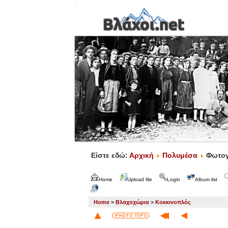
Είστε εδώ:
Αρχική
Πολυμέσα
Φωτογ
Home
Upload file
Login
Album list
Home
>
Βλαχοχώρια
>
Κοκκινοπλός