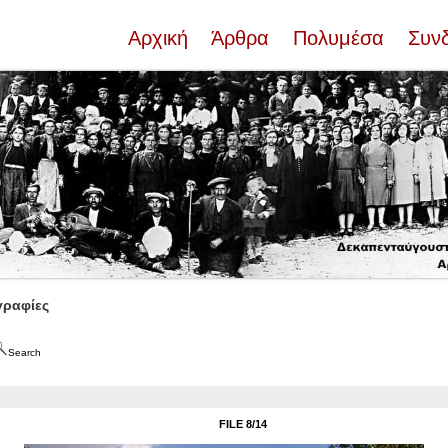
Αρχική
Άρθρα
Πολυμέσα
Συν
ραφίες
Search
FILE 8/14