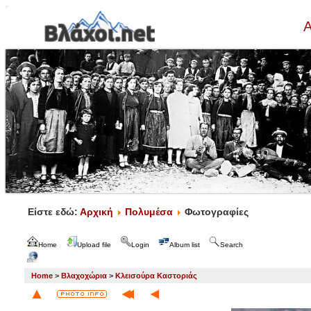
Α
Είστε εδώ:
Αρχική
Πολυμέσα
Φωτογραφίες
Home
Upload file
Login
Album list
Search
Home
>
Βλαχοχώρια
>
Κλεισούρα Καστοριάς