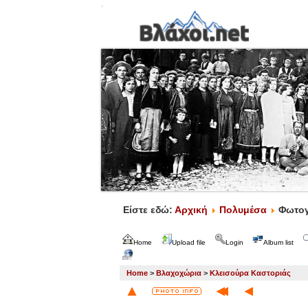
Είστε εδώ:
Αρχική
Πολυμέσα
Φωτογ
Home
Upload file
Login
Album list
Home
>
Βλαχοχώρια
>
Κλεισούρα Καστοριάς