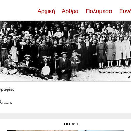
Αρχική
Άρθρα
Πολυμέσα
Συν
ραφίες
Search
FILE 8/51