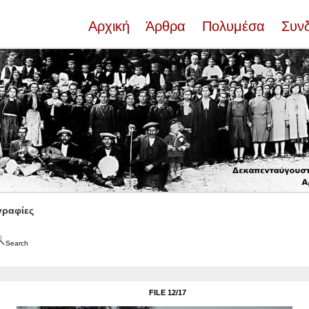
Αρχική
Άρθρα
Πολυμέσα
Συν
ραφίες
Search
FILE 12/17