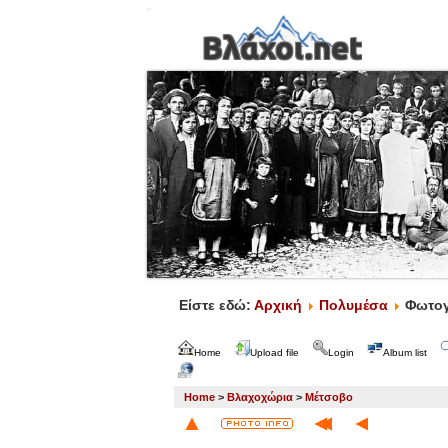
Είστε εδώ:
Αρχική
Πολυμέσα
Φωτογ
Home
Upload file
Login
Album list
Home
>
Βλαχοχώρια
>
Μέτσοβο