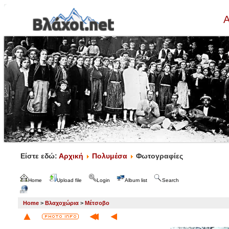
Α
Είστε εδώ:
Αρχική
Πολυμέσα
Φωτογραφίες
Home
Upload file
Login
Album list
Search
Home
>
Βλαχοχώρια
>
Μέτσοβο