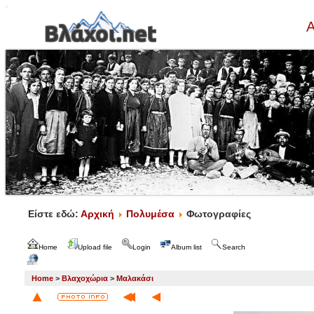
Α
Είστε εδώ:
Αρχική
Πολυμέσα
Φωτογραφίες
Home
Upload file
Login
Album list
Search
Home
>
Βλαχοχώρια
>
Μαλακάσι