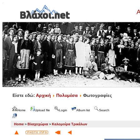
Α
Είστε εδώ:
Αρχική
Πολυμέσα
Φωτογραφίες
Home
Upload file
Login
Album list
Search
Home
>
Βλαχοχώρια
>
Καλομοίρα Τρικάλων