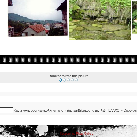
Rollover to rate this picture
Κάντε αντιγραφή-επικόλληση στο πεδίο επιβεβαίωσης την λέξη ΒΛΑΧΟΙ - Copy-pa
Powered by
Coppermine Photo Gallery
Ported to cpg 1.5.x by Jeff Bailey