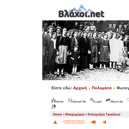
Είστε εδώ:
Αρχική
Πολυμέσα
Φωτογ
Home
Upload file
Login
Album list
Home
>
Βλαχοχώρια
>
Καλομοίρα Τρικάλων