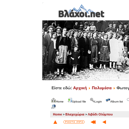
Είστε εδώ:
Αρχική
Πολυμέσα
Φωτογ
Home
Upload file
Login
Album list
Home
>
Βλαχοχώρια
>
Λιβάδι Ολύμπου