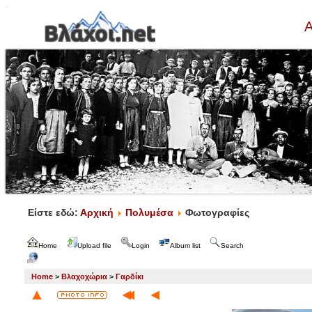
Α
Είστε εδώ:
Αρχική
Πολυμέσα
Φωτογραφίες
Home
Upload file
Login
Album list
Search
Home
>
Βλαχοχώρια
>
Γαρδίκι