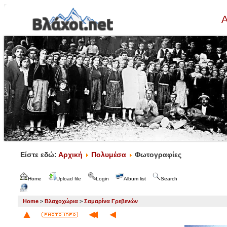
Α
Είστε εδώ:
Αρχική
Πολυμέσα
Φωτογραφίες
Home
Upload file
Login
Album list
Search
Home
>
Βλαχοχώρια
>
Σαμαρίνα Γρεβενών