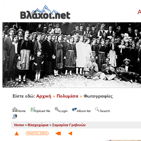
Α
Είστε εδώ:
Αρχική
Πολυμέσα
Φωτογραφίες
Home
Upload file
Login
Album list
Search
Home
>
Βλαχοχώρια
>
Σαμαρίνα Γρεβενών