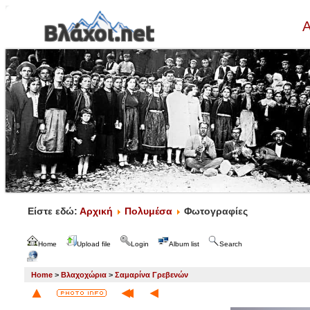
Α
Είστε εδώ:
Αρχική
Πολυμέσα
Φωτογραφίες
Home
Upload file
Login
Album list
Search
Home
>
Βλαχοχώρια
>
Σαμαρίνα Γρεβενών