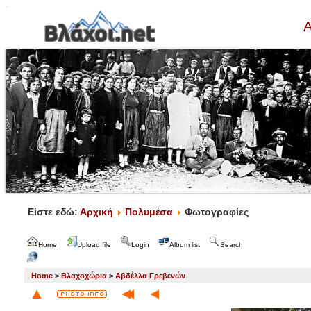
Α
Είστε εδώ:
Αρχική
Πολυμέσα
Φωτογραφίες
Home
Upload file
Login
Album list
Search
Home
>
Βλαχοχώρια
>
Αβδέλλα Γρεβενών