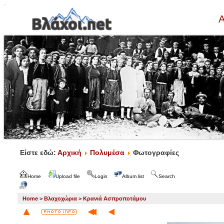
Α
Είστε εδώ:
Αρχική
Πολυμέσα
Φωτογραφίες
Home
Upload file
Login
Album list
Search
Home
>
Βλαχοχώρια
>
Κρανιά Ασπροποτάμου