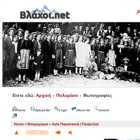
Α
Είστε εδώ:
Αρχική
Πολυμέσα
Φωτογραφίες
Home
Upload file
Login
Album list
Search
Home
>
Βλαχοχώρια
>
Αγία Παρασκευή (Τζούρτζια)