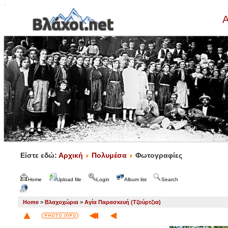
Α
Είστε εδώ:
Αρχική
Πολυμέσα
Φωτογραφίες
Home
Upload file
Login
Album list
Search
Home
>
Βλαχοχώρια
>
Αγία Παρασκευή (Τζούρτζια)