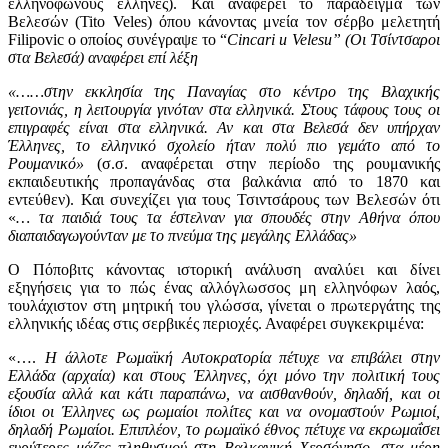
ελληνόφωνους έλληνες). Και αναφέρει το παράδειγμα των
Βελεσών (Tito Veles) όπου κάνοντας μνεία τον σέρβο μελετητή
Filipovic ο οποίος συνέγραψε το “
Cincari u Velesu” (Oι Tσίντσαροι
στα Bελεσά) αναφέρει επί λέξη
«……στην εκκλησία της Παναγίας στο κέντρο της Bλαχικής
γειτονιάς, η λειτουργία γινόταν στα ελληνικά. Στους τάφους τους οι
επιγραφές είναι στα ελληνικά. Αν και στα Bελεσά δεν υπήρχαν
Έλληνες, το ελληνικό σχολείο ήταν πολύ πιο γεμάτο από το
Pουμανικό»
(σ.σ. αναφέρεται στην περίοδο της ρουμανικής
εκπαιδευτικής προπαγάνδας στα βαλκάνια από το 1870 και
εντεύθεν). Και συνεχίζει για τους Τσιντσάρους των Βελεσών ότι
«
… τα παιδιά τους τα έστελναν για σπουδές στην Aθήνα όπου
διαπαιδαγωγούνταν με το πνεύμα της μεγάλης Eλλάδας»
Ο Πόποβιτς κάνοντας ιστορική ανάλυση αναλύει και δίνει
εξηγήσεις για το πώς ένας αλλόγλωσσος μη ελληνόφων λαός,
τουλάχιστον στη μητρική του γλώσσα, γίνεται ο πρωτεργάτης της
ελληνικής ιδέας στις σερβικές περιοχές. Αναφέρει συγκεκριμένα:
«….
H άλλοτε Ρωμαϊκή Αυτοκρατορία πέτυχε να επιβάλει στην
Ελλάδα (αρχαία) και στους Έλληνες, όχι μόνο την πολιτική τους
εξουσία αλλά
και κάτι παραπάνω, να αισθανθούν, δηλαδή, και οι
ίδιοι οι Έλληνες ως ρωμαίοι πολίτες και να ονομαστούν Ρωμιοί,
δηλαδή Ρωμαίοι. Επιπλέον, το ρωμαϊκό έθνος πέτυχε να εκρωμαΐσει
ευρύτερες μάζες πληθυσμού στη Bαλκανική Xερσόνησο, στα μέρη