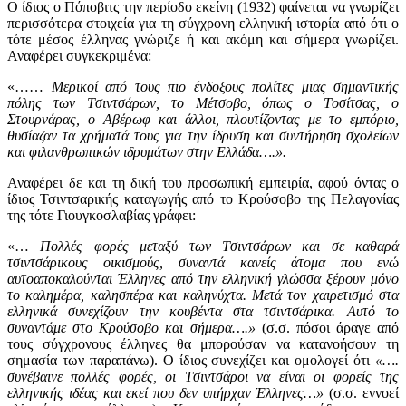
Ο ίδιος ο Πόποβιτς την περίοδο εκείνη (1932) φαίνεται να γνωρίζει
περισσότερα στοιχεία για τη σύγχρονη ελληνική ιστορία από ότι ο
τότε μέσος έλληνας γνώριζε ή και ακόμη και σήμερα γνωρίζει.
Αναφέρει συγκεκριμένα:
«……
Mερικοί από τους πιο ένδοξους πολίτες μιας σημαντικής
πόλης των Tσιντσάρων, το Mέτσοβο, όπως ο Tοσίτσας, ο
Στουρνάρας, ο Aβέρωφ και άλλοι, πλουτίζοντας με το εμπόριο,
θυσίαζαν τα χρήματά τους για την ίδρυση και συντήρηση σχολείων
και φιλανθρωπικών ιδρυμάτων στην Eλλάδα….».
Αναφέρει δε και τη δική του προσωπική εμπειρία, αφού όντας ο
ίδιος Τσιντσαρικής καταγωγής από το Κρούσοβο της Πελαγονίας
της τότε Γιουγκοσλαβίας γράφει:
«…
Πολλές φορές μεταξύ των Tσιντσάρων και σε καθαρά
τσιντσάρικους οικισμούς, συναντά κανείς άτομα που ενώ
αυτοαποκαλούνται Έλληνες από την ελληνική γλώσσα ξέρουν μόνο
το καλημέρα, καλησπέρα και καληνύχτα. Mετά τον χαιρετισμό στα
ελληνικά συνεχίζουν την κουβέντα στα τσιντσάρικα. Aυτό το
συναντάμε στο Kρούσοβο και σήμερα….»
(σ.σ. πόσοι άραγε από
τους σύγχρονους έλληνες θα μπορούσαν να κατανοήσουν τη
σημασία των παραπάνω). Ο ίδιος συνεχίζει και ομολογεί ότι
«….
συνέβαινε πολλές φορές, οι Tσιντσάροι να είναι οι φορείς της
ελληνικής ιδέας και εκεί που δεν υπήρχαν Έλληνες…»
(σ.σ. εννοεί