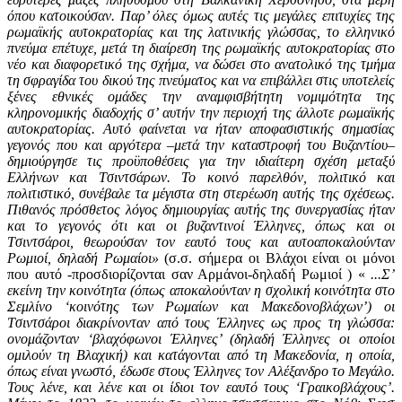
όπου κατοικούσαν. Παρ’ όλες όμως αυτές τις μεγάλες επιτυχίες της
ρωμαϊκής αυτοκρατορίας και της λατινικής γλώσσας, το ελληνικό
πνεύμα επέτυχε, μετά τη διαίρεση της ρωμαϊκής αυτοκρατορίας στο
νέο και διαφορετικό της σχήμα, να δώσει στο ανατολικό της τμήμα
τη σφραγίδα του δικού της πνεύματος και να επιβάλλει στις υποτελείς
ξένες εθνικές ομάδες την αναμφισβήτητη νομιμότητα της
κληρονομικής διαδοχής σ’ αυτήν την περιοχή της άλλοτε ρωμαϊκής
αυτοκρατορίας. Αυτό φαίνεται να ήταν αποφασιστικής σημασίας
γεγονός που και αργότερα –μετά την καταστροφή του Βυζαντίου–
δημιούργησε τις προϋποθέσεις για την ιδιαίτερη σχέση μεταξύ
Eλλήνων και Tσιντσάρων. Το κοινό παρελθόν, πολιτικό και
πολιτιστικό, συνέβαλε τα μέγιστα στη στερέωση αυτής της σχέσεως.
Πιθανός πρόσθετος λόγος δημιουργίας αυτής της συνεργασίας ήταν
και το γεγονός ότι και οι βυζαντινοί Έλληνες, όπως και οι
Tσιντσάροι, θεωρούσαν τον εαυτό τους και αυτοαποκαλούνταν
Ρωμιοί, δηλαδή Ρωμαίοι»
(σ.σ. σήμερα οι Βλάχοι είναι οι μόνοι
που αυτό -προσδιορίζονται σαν Αρμάνοι-δηλαδή Ρωμιοί ) «
...Σ’
εκείνη την κοινότητα (όπως αποκαλούνταν η σχολική κοινότητα στο
Σεμλίνο ‘κοινότης των Pωμαίων και Mακεδονοβλάχων’) οι
Tσιντσάροι διακρίνονταν από τους Έλληνες ως προς τη γλώσσα:
ονομάζονταν ‘βλαχόφωνοι Έλληνες’ (δηλαδή Έλληνες οι οποίοι
ομιλούν τη Βλαχική) και κατάγονται από τη Mακεδονία, η οποία,
όπως είναι γνωστό, έδωσε στους Έλληνες τον Aλέξανδρο το Mεγάλο.
Τους λένε, και λένε και οι ίδιοι τον εαυτό τους ‘Γραικοβλάχους’.