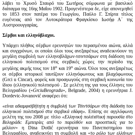
λάβει το Χρυσό Σταυρό του Σωτήρος σύμφωνα µε βασιλικό
διάταγµα της 16ης Μαΐου 1902. Προγενέστερα δε, είχε απονεμηθεί
το 1853 στον πατέρα του Γεωργίου, Παύλο Γ. Σπίρτα τίτλος
ευγένειας από τον Αυτοκράτορα Φραγκίσκο Ιωσήφ Α΄ της
Αυστροουγγαρίας.
Σέρβοι και ελληνόβλαχοι.
Υπάρχει πλήθος σέρβων ερευνητών του περασμένου αιώνα, αλλά
και συγχρόνων, οι οποίοι όλοι τους ανεξαιρέτως αναδεικνύουν τη
μεγάλη συμβολή των ελληνοβλάχων-τσιντσάρων στη διάδοση του
ελληνικού πολιτισμού στις σερβικές χώρες την περίοδο της
ο
ο
μεγάλης ακμής τους τον 18
και 19
αιώνα. Όλοι τους ανεξαιρέτως
οι σέρβοι ιστορικοί ταυτίζουν ελληνόφωνους και βλαχόφωνους
(Grci u Cincar), φορείς και προαγωγούς στη σερβική κοινωνία του
ίδιου (ελληνικού) πολιτισμού . Σε μελέτη της για τους έλληνες του
Βελιγραδίου («
Grci
u
Beogradu
», Belgrade, 2004) η ερευνήτρια J.
Dordevic-Jovanović αναφέρει ότι:
«είναι αδιαμφισβήτητη η συμβολή των Τσιντσάρων στη διάδοση του
ελληνικού πολιτισμού στα σερβικά εδάφη».
Επίσης σε αγγλόφωνη
μελέτη της του 2008 με τίτλο
«Ελληνική πολιτιστική παρουσία στο
Βελιγράδι: Εμπειρίες από το παρελθόν και προοπτικές για το
μέλλον
» η Dina Dotlić ερευνήτρια του Πανεπιστημίου του
Βελιγραδίου, αναδεικνύει τη συμβολή και «
το ρόλο των ελλήνων