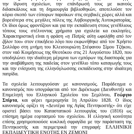
την ίδρυση σχολείων, την επάνδρωσή τους µε ικανούς
διδασκάλους και τη δηµιουργία βιβλιοθηκών, αποτελούσε τον
κύριο σκοπό των εύπορων παροίκων στις σερβικές χώρες αλλά και
βορειότερα στις μεγάλες πόλεις της Αψβουργικής Αυτοκρατορίας.
Οι ίδιοι όμως φροντίζουν και για την εκπαίδευση στους γενέθλιους
τόπους τους στέλνοντας χρήματα για σχολεία κα εκκλησίες.
Χαρακτηριστική είναι η φράση
«η Πατρίς αύτη ωφελήθη από τον
ζήλον του»
στον επικήδειο λόγο που εκφωνήθηκε από τον Χρήστο
Σολλάρο στη μνήμη του Κλεισουριώτη Στέφανου Σίµου Τζήκου,
στον ναό Κοιµήσεως της Θεοτόκου στις 21 Αυγούστου 1820, που
υποδηλώνει την ιδιαίτερη µέριµνα των εµπόρων της διασποράς για
την αναβάθµιση της παιδείας στον γενέθλιο τόπο καταγωγής τους
και την ενίσχυση της ελληνόγλωσσης εκπαίδευσης στην ιδιαίτερη
πατρίδα.
Τα σχολεία λειτουργούσαν με κανονισμούς. Παράδειγμα ο
κανονισµός που υπογράφεται από τον Διρέκτωρα (Διευθυντή) και
Επιµελητή του Ελληνικού Σχολείου του Σεµλίνου,
Γεώργιο
Σπίρτα
, και φέρει ηµεροµηνία 1η Απριλίου 1828. Ο ίδιος
κανονισμός ορίζει τη «Δευτέρα της Αγίας Πεντηκοστής» ότι είχε
οριστεί βάσει του Καταστατικού λειτουργίας του (1816) ως
επίσηµη ηµέρα εορτασµού του σχολείου. Η ελληνική κοινότητα
επίσης χρησιµοποιούσε κυκλική σφραγίδα µε την παράσταση της
Πεντηκοστής και περιµετρικά την επιγραφή: ΕΛΛΗΝΙΚΗ
ΕΚΠΑΙΔΕΥΤΙΚΗ ΕΝΟΤΗΣ ΕΝ ΖΕΜΟΝΙ