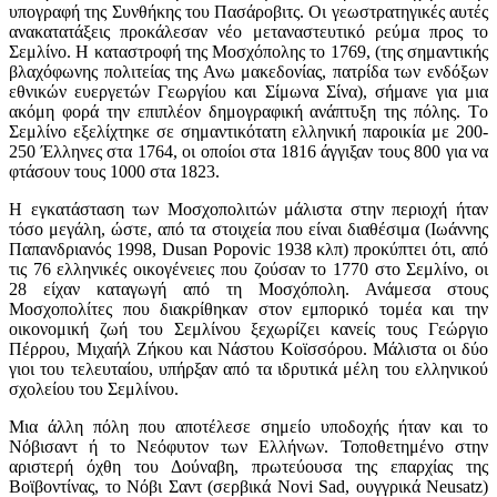
υπογραφή της Συνθήκης του Πασάροβιτς. Οι γεωστρατηγικές αυτές
ανακατατάξεις προκάλεσαν νέο μεταναστευτικό ρεύμα προς το
Σεμλίνο. Η καταστροφή της Μοσχόπολης το 1769, (της σημαντικής
βλαχόφωνης πολιτείας της Ανω μακεδονίας, πατρίδα των ενδόξων
εθνικών ευεργετών Γεωργίου και Σίμωνα Σίνα), σήμανε για μια
ακόμη φορά την επιπλέον δημογραφική ανάπτυξη της πόλης. Tο
Σεμλίνο εξελίχτηκε σε σημαντικότατη ελληνική παροικία με 200-
250 Έλληνες στα 1764, οι οποίοι στα 1816 άγγιξαν τους 800 για να
φτάσουν τους 1000 στα 1823.
Η εγκατάσταση των Μοσχοπολιτών μάλιστα στην περιοχή ήταν
τόσο μεγάλη, ώστε, από τα στοιχεία που είναι διαθέσιμα (Ιωάννης
Παπανδριανός 1998, Dusan Popovic 1938 κλπ) προκύπτει ότι, από
τις 76 ελληνικές οικογένειες που ζούσαν το 1770 στο Σεμλίνο, οι
28 είχαν καταγωγή από τη Μοσχόπολη. Ανάμεσα στους
Μοσχοπολίτες που διακρίθηκαν στον εμπορικό τομέα και την
οικονομική ζωή του Σεμλίνου ξεχωρίζει κανείς τους Γεώργιο
Πέρρου, Μιχαήλ Ζήκου και Νάστου Κοϊσσόρου. Μάλιστα οι δύο
γιοι του τελευταίου, υπήρξαν από τα ιδρυτικά μέλη του ελληνικού
σχολείου του Σεμλίνου.
Μια άλλη πόλη που αποτέλεσε σημείο υποδοχής ήταν και το
Νόβισαντ ή το Νεόφυτον των Ελλήνων. Τοποθετημένο στην
αριστερή όχθη του Δούναβη, πρωτεύουσα της επαρχίας της
Βοϊβοντίνας, το Νόβι Σαντ (σερβικά Novi Sad, ουγγρικά Neusatz)