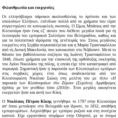
Φιλανθρωπία και ευεργεσίες
Οι ελληνόβλαχοι πάροικοι ακολουθώντας το πρότυπο και των
υπολοίπων Ελλήνων, επένδυαν πολλά από τα χρήματα που είχαν
συγκεντρώσει σε κοινωφελείς σκοπούς. Ο Σίμος Μπάσιος από την
Κλεισούρα ήταν ένας εξ’ αυτών που διέθεσε μεγάλα ποσά για τη
λειτουργία του εμπορικού Συλλόγου του Βελιγραδίου, καθώς και
για τα πολιτιστικά ιδρύματα της γενέτειράς του. Στους μεγάλους
ευεργέτες στη Σερβία συγκαταλέγεται και η Μαρία Τριανταφύλλου
από τη Δυτική Μακεδονία, που κατοικούσε στο Νόβισαντ. Μετά το
θάνατο του βαθύπλουτου συζύγου της Ιωάννη Τριανταφύλλου το
1848, έδωσε χρήματα για την επισκευή της ορθόδοξης εκκλησίας
του Αγίου Νικολάου της πόλης, η οποία είχε τότε καταστραφεί από
πυρκαγιά. Σημαντική ήταν η παρουσία των Κλεισουρέων εμπόρων
στις σερβικές χώρες έτσι όπως αναδεικνύεται από τον
Κλεισουριώτη Νικόλαο Σιώκη στη μελέτη του με τίτλο
«Η
παροικία των Κλεισουριέων στο Ζέµουν (Σεµλίνο). Αµφίδροµες
σχέσεις µε τον γενέθλιο τόπο (2010)
». Έτσι μεγάλη οικογένεια
ευεργετών ήταν και αυτή των Κίκη.
Ο
Νικόλαος Πέτρου Κίκης
γεννήθηκε το 1797 στην Κλεισούρα
απ' όπου μετοίκησε στο Βελιγράδι και ίδρυσε, το 1832, αποθήκη
εμπορευμάτων. Ασχολήθηκε με εμπόριο ρυζιού και στη συνέχεια
καπνού. Είχε εργοστάσιο τσιγάρων στην Οδησσό, με το όνομα