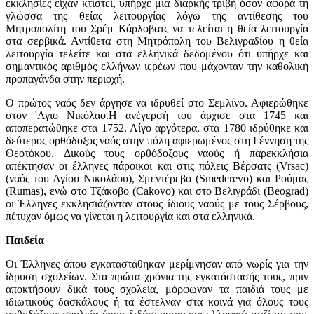
εκκλησίες είχαν κτιστεί, υπήρχε μια διαρκής τριβή όσον αφορά τη
γλώσσα της θείας λειτουργίας λόγω της αντίθεσης του
Μητροπολίτη του Σρέμ Κάρλοβατς να τελείται η θεία λειτουργία
στα σερβικά. Αντίθετα στη Μητρόπολη του Βελιγραδίου η θεία
λειτουργία τελείτε και στα ελληνικά δεδομένου ότι υπήρχε και
σημαντικός αριθμός ελλήνων ιερέων που μάχονταν την καθολική
προπαγάνδα στην περιοχή.
Ο πρώτος ναός δεν άργησε να ιδρυθεί στο Σεμλίνο. Αφιερώθηκε
στον 'Αγιο Νικόλαο.Η ανέγερσή του άρχισε στα 1745 και
αποπερατώθηκε στα 1752. Λίγο αργότερα, στα 1780 ιδρύθηκε και
δεύτερος ορθόδοξος ναός στην πόλη αφιερωμένος στη Γέννηση της
Θεοτόκου. Δικούς τους ορθόδοξους ναούς ή παρεκκλήσια
απέκτησαν οι έλληνες πάροικοι και στις πόλεις Βέρσατς (Vrsac)
(ναός του Αγίου Νικολάου), Σμεντέρεβο (Smederevo) και Ρούμας
(Rumas), ενώ στο Τζάκοβο (Cakovo) και στο Βελιγράδι (Beograd)
οι Έλληνες εκκλησιάζονταν στους ίδιους ναούς με τους Σέρβους,
πέτυχαν όμως να γίνεται η λειτουργία και στα ελληνικά.
Παιδεία
Οι Έλληνες όπου εγκαταστάθηκαν μερίμνησαν από νωρίς για την
ίδρυση σχολείων. Στα πρώτα χρόνια της εγκατάστασής τους, πριν
αποκτήσουν δικά τους σχολεία, μόρφωναν τα παιδιά τους με
ιδιωτικούς δασκάλους ή τα έστελναν στα κοινά για όλους τους