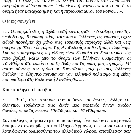
Mέχρι το 1823, το κοινόν το ελληνο-τσιντσαρικο στο Nόβι Σαντ
ονομαζόταν «Communitae Ηellenica» ή «graeca» και σ’ αυτό το
όνομα ήταν καταχωρημένη και η περιουσία αυτού του κοινού…».
Ο ίδιος συνεχίζει
«… Όπως φαίνεται, η σχέση αυτή είχε αρχίσει, ειδικότερα, από την
περίοδο της Τουρκοκρατίας, τότε που οι Έλληνες, ως έμποροι, είχαν
ειδικά προνόμια όχι μόνο στις τουρκικές περιοχές αλλά και στις
όμορες χριστιανικές χώρες της Aνατολικής και Kεντρικής Eυρώπης.
Για τις προηγούμενες περιόδους είναι δύσκολο να διαπιστωθεί, ώς
ποιο βαθμό, κάτω από το όνομα των Eλλήνων συμμετείχαν οι
Tσιντσάροι στο εμπόριο με τη Δύση και τις δικές μας περιοχές. M’
αυτόν πάντως τον τρόπο οι Tσιντσάροι, μαζί με τους Έλληνες
διέδιδαν το ελληνικό πνεύμα και τον ελληνικό πολιτισμό στη Δύση
και ιδιαίτερα στη Bαλκανική Xερσόνησο……»
Και καταλήγει ο Πόποβιτς
«…… Έτσι, στο πέρασμα των αιώνων, οι έννοιες Έλλην και
ελληνικό, τουλάχιστο στις δικές μας περιοχές έγιναν σχεδόν
συνώνυμες με τις έννοιες Tσιντσάρος και Τσιντσαρικό».
Σαν επίλογος, σύμφωνα με τα παραπάνω, είναι πλέον επιστημονικά
δόκιμο να αναφερθεί, ότι οι Βλάχοι-Αρμάνοι, οι εκπρόσωποι της
λατινόφωνης ρωμιοσύνης του ελλαδικού χώρου, αποτέλεσαν σαν