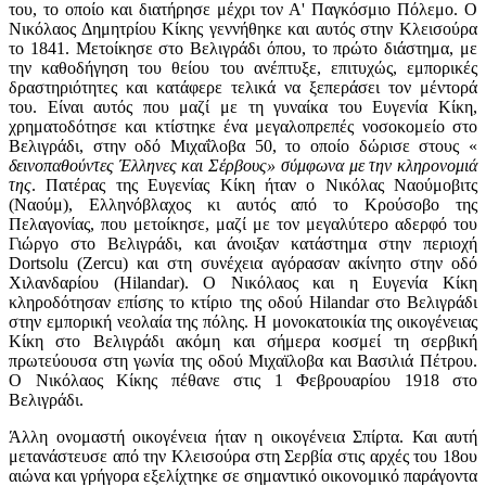
του, το οποίο και διατήρησε μέχρι τον Α' Παγκόσμιο Πόλεμο. Ο
Νικόλαος Δημητρίου Κίκης γεννήθηκε και αυτός στην Κλεισούρα
το 1841. Μετοίκησε στο Βελιγράδι όπου, το πρώτο διάστημα, με
την καθοδήγηση του θείου του ανέπτυξε, επιτυχώς, εμπορικές
δραστηριότητες και κατάφερε τελικά να ξεπεράσει τον μέντορά
του. Είναι αυτός που μαζί με τη γυναίκα του Ευγενία Κίκη,
χρηματοδότησε και κτίστηκε ένα μεγαλοπρεπές νοσοκομείο στο
Βελιγράδι, στην οδό Μιχαΐλοβα 50, το οποίο δώρισε στους «
δεινοπαθούντες Έλληνες και Σέρβους» σύμφωνα με την κληρονομιά
της
. Πατέρας της Ευγενίας Κίκη ήταν ο Νικόλας Ναούμοβιτς
(Ναούμ), Ελληνόβλαχος κι αυτός από το Κρούσοβο της
Πελαγονίας, που μετοίκησε, μαζί με τον μεγαλύτερο αδερφό του
Γιώργο στο Βελιγράδι, και άνοιξαν κατάστημα στην περιοχή
Dortsolu (Zercu) και στη συνέχεια αγόρασαν ακίνητο στην οδό
Χιλανδαρίου (Hilandar). Ο Νικόλαος και η Ευγενία Κίκη
κληροδότησαν επίσης το κτίριο της οδού Hilandar στο Βελιγράδι
στην εμπορική νεολαία της πόλης. Η μονοκατοικία της οικογένειας
Κίκη στο Βελιγράδι ακόμη και σήμερα κοσμεί τη σερβική
πρωτεύουσα στη γωνία της οδού Μιχαϊλοβα και Βασιλιά Πέτρου.
Ο Νικόλαος Κίκης πέθανε στις 1 Φεβρουαρίου 1918 στο
Βελιγράδι.
Άλλη ονομαστή οικογένεια ήταν η οικογένεια Σπίρτα. Και αυτή
μετανάστευσε από την Κλεισούρα στη Σερβία στις αρχές του 18ου
αιώνα και γρήγορα εξελίχτηκε σε σημαντικό οικονομικό παράγοντα