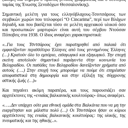
ταμίας της Ένωσης Ξενοδόχων Θεσσαλονίκης).
Σημαντική μελέτη για τους ελληνόβλαχους-Τσιντσάρους των
σερβικών χωρών που τιτλοφορεί “O Cincarima”, περί των Βλάχων
δηλαδή, και που βασίζεται τόσο σε μελέτη αρχειακού υλικού όσο
και προσωπικών μαρτυριών είναι αυτή του σέρβου Ντούσαν
Πόποβιτς στα 1938. Ο ίδιος αναφέρει χαρακτηριστικά:
«..Για τους Τσντσάρους έχει παρατηρηθεί από παλαιά ότι
εμφανίζονταν περισσότερο Έλληνες από τους γεννημένους Έλληνες
(…) Κρατούν όλο το εμπόριο, εισαγωγικό και εξαγωγικό. Την εποχή
εκείνη αποτελούν σημαντικό παράγοντα στην κοινωνία του
Βελιγραδίου. Οι πασάδες του Βελιγραδίου δανείζονταν χρήματα από
αυτούς (….) Στην εποχή τους μπορούμε να πούμε ότι επηρέασαν
αποφασιστικά στη δημιουργία και στην εξέλιξη της σύγχρονης
αστικής ζωής (…)»
Και πηγαίνει ακόμη παραπέρα, και τους παρουσιάζει σαν
αρχιτέκτονες της «ενιαίας βαλκανικής κουλτούρας» όπως αναφέρει.
«…..Δεν υπάρχει ούτε μια εθνική ομάδα στα Βαλκάνια που να μη την
ευεργέτησαν και μάλιστα πολύ (…) Οι Τσιντσάροι ήσαν οι κύριοι
αρχιτέκτονες της ενιαίας βαλκανικής κουλτούρας: της υλικής, της
πνευματικής και της ηθικής..».