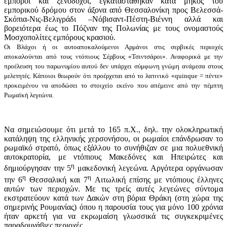
έμποροι και ξενοδόχοι, εγκαταστάθηκαν κατά μήκος του
εμπορικού δρόμου στον άξονα από Θεσσαλονίκη προς Βελεσσά-
Σκόπια-Νις-Βελιγράδι –Νόβισαντ-Πέστη-Βιέννη αλλά και
βορειότερα έως το Πόζναν της Πολωνίας με τους ονομαστούς
Μοσχοπολίτες εμπόρους κρασιού.
Οι Βλάχοι ή οι αυτοαποκαλούμενοι Αρμάνοι στις σερβικές περιοχές
αποκαλούνται από τους ντόπιους Σέρβους «Τσιντσάροι». Αναφορικά με την
προέλευση του παρωνυμίου αυτού δεν υπάρχει σύμφωνη γνώμη ανάμεσα στους
μελετητές. Κάποιοι θεωρούν ότι προέρχεται από το λατινικό «quinque = πέντε»
προκειμένου να αποδώσει το στοιχείο εκείνο που απέμεινε από την πέμπτη
Ρωμαϊκή λεγεώνα.
Να σημειώσουμε ότι μετά το 165 π.Χ., δηλ. την ολοκληρωτική
κατάληψη της ελληνικής χερσονήσου, οι ρωμαίοι επάνδρωσαν το
ρωμαϊκό στρατό, όπως εξάλλου το συνήθιζαν σε μια πολυεθνική
αυτοκρατορία, με ντόπιους Μακεδόνες και Ηπειρώτες και
η
δημιούργησαν την 5
μακεδονική λεγεώνα. Αργότερα οργάνωσαν
η
η
την 6
Θεσσαλική και 7
Αιτωλική επίσης με ντόπιους έλληνες
αυτών των περιοχών. Με τις τρείς αυτές λεγεώνες σύντομα
εκστρατεύουν κατά των Δακών στη βόρια Θράκη (στη χώρα της
σημερινής Ρουμανίας) όπου η παρουσία τους για μόνο 100 χρόνια
ήταν αρκετή για να εκρωμαίση γλωσσικά τις συγκεκριμένες
παραδουνάβιες περιοχές.