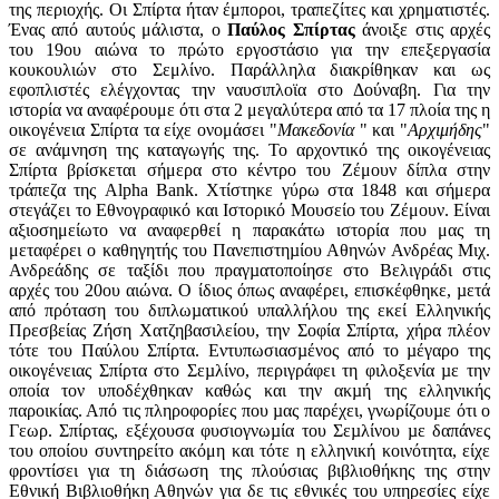
της περιοχής. Οι Σπίρτα ήταν έμποροι, τραπεζίτες και χρηματιστές.
Ένας από αυτούς μάλιστα, ο
Παύλος Σπίρτας
άνοιξε στις αρχές
του 19ου αιώνα το πρώτο εργοστάσιο για την επεξεργασία
κουκουλιών στο Σεμλίνο. Παράλληλα διακρίθηκαν και ως
εφοπλιστές ελέγχοντας την ναυσιπλοϊα στο Δούναβη. Για την
ιστορία να αναφέρουμε ότι στα 2 μεγαλύτερα από τα 17 πλοία της η
οικογένεια Σπίρτα τα είχε ονομάσει "
Μακεδονία
" και "
Αρχιμήδης
"
σε ανάμνηση της καταγωγής της. Το αρχοντικό της οικογένειας
Σπίρτα βρίσκεται σήμερα στο κέντρο του Ζέμουν δίπλα στην
τράπεζα της Alpha Bank. Χτίστηκε γύρω στα 1848 και σήμερα
στεγάζει το Εθνογραφικό και Ιστορικό Μουσείο του Ζέμουν. Είναι
αξιοσημείωτο να αναφερθεί η παρακάτω ιστορία που μας τη
μεταφέρει ο καθηγητής του Πανεπιστηµίου Αθηνών Ανδρέας Μιχ.
Ανδρεάδης σε ταξίδι που πραγµατοποίησε στο Βελιγράδι στις
αρχές του 20ου αιώνα. Ο ίδιος όπως αναφέρει, επισκέφθηκε, µετά
από πρόταση του διπλωµατικού υπαλλήλου της εκεί Ελληνικής
Πρεσβείας Ζήση Χατζηβασιλείου, την Σοφία Σπίρτα, χήρα πλέον
τότε του Παύλου Σπίρτα. Εντυπωσιασµένος από το µέγαρο της
οικογένειας Σπίρτα στο Σεµλίνο, περιγράφει τη φιλοξενία µε την
οποία τον υποδέχθηκαν καθώς και την ακµή της ελληνικής
παροικίας. Από τις πληροφορίες που µας παρέχει, γνωρίζουµε ότι ο
Γεωρ. Σπίρτας, εξέχουσα φυσιογνωµία του Σεµλίνου µε δαπάνες
του οποίου συντηρείτο ακόμη και τότε η ελληνική κοινότητα, είχε
φροντίσει για τη διάσωση της πλούσιας βιβλιοθήκης της στην
Εθνική Βιβλιοθήκη Αθηνών για δε τις εθνικές του υπηρεσίες είχε