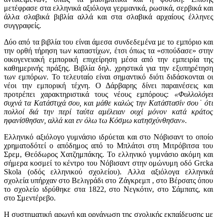
μετέφρασε στα ελληνικά αξιόλογα γερμανικά, ρωσικά, σερβικά και
άλλα σλαβικά βιβλία αλλά και στα σλαβικά αρχαίους έλληνες
συγγραφείς.
Δύο από τα βιβλία του είναι άμεσα συνδεδεμένα µε το εµπόριο και
την ορθή τήρηση των καταστίχων, έτσι όπως τα «σπούδασε» στην
οικογενειακή εµπορική επιχείρηση µέσα από την εµπειρία της
καθηµερινής πράξης. Βιβλία δηλ. χρηστικά για την εξυπηρέτηση
των εμπόρων. Το τελευταίο είναι σημαντικό διότι διδάσκονται οι
νέοι την εμπορική τέχνη. Ο Δάρβαρης δίνει παραινέσεις και
προτρέπει χαρακτηριστικά τους νέους εµπόρους:
«Φυλλολόγει
συχνά τα Κατάστιχά σου, και µάθε καλώς την Κατάστασίν σου˙ ότι
πολλοί διά την περί ταύτα αµέλειαν ουχί µόνον κατά κράτος
ηφανίσθησαν, αλλά και εν όλω τω Κόσµω κατησχύνθησαν».
Ελληνικό αξιόλογο γυμνάσιο ιδρύεται και στο Νόβισαντ το οποίο
χρηματοδότεί ο απόδημος από το Μπλάτσι στη Μιτρόβιτσα του
Σρεμ, Θεόδωρος Χατζημπάκης. Το ελληνικό γυμνάσιο ακόμη και
σήμερα κοσμεί το κέντρο του Νόβισαντ στην ομώνυμη οδό Grcka
Skola (οδός ελληνικού σχολείου). Αλλα αξιόλογα ελληνικά
σχολεία υπήρχαν στο Βελιγράδι στο Ζάγκρεμπ , στο Βέρσατς όπου
το σχολείο ιδρύθηκε στα 1822, στο Νεγκότιν, στο Σάμπατς, και
στο Σμεντέρεβο.
Η συστηµατική αρωγή και οργάνωση της σχολικής εκπαίδευσης µε