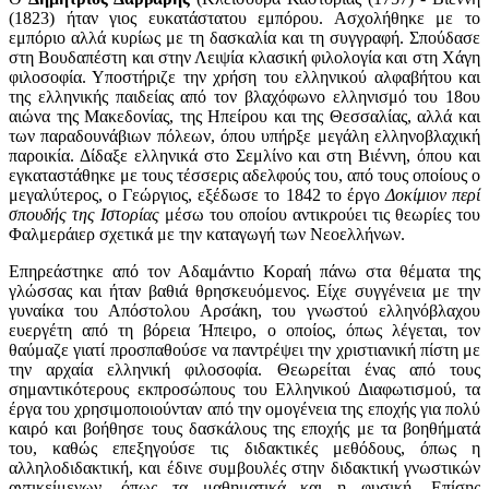
(1823) ήταν γιος ευκατάστατου εμπόρου. Ασχολήθηκε με το
εμπόριο αλλά κυρίως με τη δασκαλία και τη συγγραφή. Σπούδασε
στη Βουδαπέστη και στην Λειψία κλασική φιλολογία και στη Χάγη
φιλοσοφία. Υποστήριζε την χρήση του ελληνικού αλφαβήτου και
της ελληνικής παιδείας από τον βλαχόφωνο ελληνισμό του 18ου
αιώνα της Μακεδονίας, της Ηπείρου και της Θεσσαλίας, αλλά και
των παραδουνάβιων πόλεων, όπου υπήρξε μεγάλη ελληνοβλαχική
παροικία. Δίδαξε ελληνικά στο Σεμλίνο και στη Βιέννη, όπου και
εγκαταστάθηκε με τους τέσσερις αδελφούς του, από τους οποίους ο
μεγαλύτερος, ο Γεώργιος, εξέδωσε το 1842 το έργο
Δοκίμιον περί
σπουδής της Ιστορίας
μέσω του οποίου αντικρούει τις θεωρίες του
Φαλμεράιερ σχετικά με την καταγωγή των Νεοελλήνων.
Επηρεάστηκε από τον Αδαμάντιο Κοραή πάνω στα θέματα της
γλώσσας και ήταν βαθιά θρησκευόμενος. Είχε συγγένεια με την
γυναίκα του Απόστολου Αρσάκη, του γνωστού ελληνόβλαχου
ευεργέτη από τη βόρεια Ήπειρο, ο οποίος, όπως λέγεται, τον
θαύμαζε γιατί προσπαθούσε να παντρέψει την χριστιανική πίστη με
την αρχαία ελληνική φιλοσοφία. Θεωρείται ένας από τους
σημαντικότερους εκπροσώπους του Ελληνικού Διαφωτισμού, τα
έργα του χρησιμοποιούνταν από την ομογένεια της εποχής για πολύ
καιρό και βοήθησε τους δασκάλους της εποχής με τα βοηθήματά
του, καθώς επεξηγούσε τις διδακτικές μεθόδους, όπως η
αλληλοδιδακτική, και έδινε συμβουλές στην διδακτική γνωστικών
αντικείμενων, όπως τα μαθηματικά και η φυσική. Επίσης