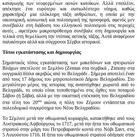
καταγωγής των νεοφερμένων αυτών κατοίκων. Αλλά επιπλέον,
απέκτησε ένα ευρύτερο και ουσιωδέστερο νόημα, καθώς
χαρακτήριζε μια ολόκληρη τάξη ανθρώπων, η οποία με την
οικονομική, κοινωνική και πολιτισμική της προσφορά, αφενός μεν
συνέβαλλε στη διάδοση του ελληνικού πολιτισμού στις περιοχές
αυτές , αφετέρου μακροπρόθεσμα συνέβαλε στη δημιουργία και
τελικά στη θεμελίωση την ντόπιας αστικής τάξης. Αυτά αναφέρουν
παλαιότεροι αλλά και σύγχρονοι Σέρβοι ιστορικοί.
Τόποι εγκατάστασης και δημιουργίας
Σημαντικός τόπος εγκατάστασης των μακεδόνων και ηπειρωτών
Βλάχων απετέλεσε το Σεμλίνο (Zemun στα σερβικά , Zimony στα
ουγγρικά) δίπλα ακριβώς από το Βελιγράδι . Σήμερα αποτελεί έναν
από τους 17 δήμους του μητροπολιτικού Δήμου Βελιγραδίου. Στο
μεγαλύτερο μέρος της ιστορίας της αναπτύχθηκε χωριστά από το
Βελιγράδι, το οποίο είναι τοποθετημένο στις όχθες του ποταμού
Σάβου (ή Σάβα), αλλά με την οικιστική επέκταση του Βελιγραδίου
ου
στα τέλη του 20
αιώνα, η πόλη του Ζέμουν εντάσσεται στο
πολεοδομικό συγκρότημα του Νέου Βελιγραδίου.
Το Σέμλινο μετά την οθωμανική κυριαρχία, κατακτήθηκε από τους
Αυστριακούς Αψβούργους το 1717, μετά την ήττα του οθωμανικού
στρατού στην μάχη του Πετροβαραντίν κοντά στο Νόβι Σαντ, στις
5 Αυγούστου 1716. Η ήττα του οθωμανικού στρατού οδήγησε στην