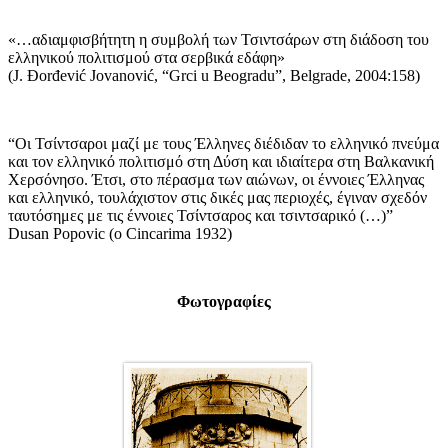
«…αδιαμφισβήτητη η συμβολή των Τσιντσάρων στη διάδοση του
ελληνικού πολιτισμού στα σερβικά εδάφη»
(J. Đorđević Jovanović, “Grci u Beogradu”, Belgrade, 2004:158)
“Οι Τσίντσαροι μαζί με τους Έλληνες διέδιδαν το ελληνικό πνεύμα
και τον ελληνικό πολιτισμό στη Δύση και ιδιαίτερα στη Βαλκανική
Χερσόνησο. Έτσι, στο πέρασμα των αιώνων, οι έννοιες Έλληνας
και ελληνικό, τουλάχιστον στις δικές μας περιοχές, έγιναν σχεδόν
ταυτόσημες με τις έννοιες Τσίντσαρος και τσιντσαρικό (…)”
Dusan Popovic (o Cincarima 1932)
Φωτογραφίες