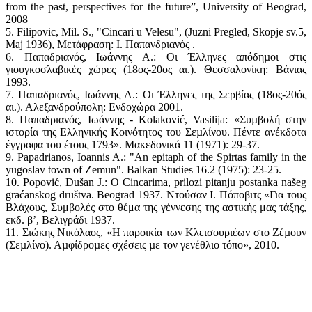
from the past, perspectives for the future”, University of Beograd,
2008
5. Filipovic, Mil. S., "Cincari u Velesu", (Juzni Pregled, Skopje sv.5,
Maj 1936), Mετάφραση: Ι. Παπανδριανός .
6. Παπαδριανός, Ιωάννης Α.: Οι Έλληνες απόδηµοι στις
γιουγκοσλαβικές χώρες (18ος-20ος αι.). Θεσσαλονίκη: Βάνιας
1993.
7. Παπαδριανός, Ιωάννης Α.: Οι Έλληνες της Σερβίας (18ος-20ός
αι.). Αλεξανδρούπολη: Ενδοχώρα 2001.
8. Παπαδριανός, Ιωάννης - Kolaković, Vasilija: «Συµβολή στην
ιστορία της Ελληνικής Κοινότητος του Σεµλίνου. Πέντε ανέκδοτα
έγγραφα του έτους 1793». Μακεδονικά 11 (1971): 29-37.
9. Papadrianos, Ioannis A.: "An epitaph of the Spirtas family in the
yugoslav town of Zemun". Balkan Studies 16.2 (1975): 23-25.
10. Popović, Dušan J.: O Cincarima, prilozi pitanju postanka našeg
graćanskog društva. Beograd 1937. Ντούσαν Ι. Πόποβιτς «Για τους
Βλάχους, Συμβολές στο θέμα της γέννεσης της αστικής μας τάξης,
εκδ. β’, Βελιγράδι 1937.
11. Σιώκης Νικόλαος, «Η παροικία των Κλεισουριέων στο Ζέµουν
(Σεµλίνο). Αµφίδροµες σχέσεις µε τον γενέθλιο τόπο», 2010.