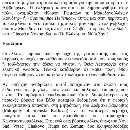
απέκτησε μεγάλη στρατιωτική σημασία για την αυτοκρατορία των
Αψβούργων. Η ελληνική κοινότητα που δημιουργήθηκε στην
πόλη, ονομαζόταν «Κοινόν Ρωμαίων τε Μακεδονοβλάχων
Κοινότης» ή
«Communitae Ηellenica».
Όπως και στην περίπτωση
του Σεμλίνου οι νέοι έποικοι της πόλης ήταν κυρίως ελληνόβλαχοι
από την Μακεδονία όπως αναφέρει ο Σέρβος ιστορικός Vasa Stajić,
στο «Cincari u Novom Sadu» [Οι Βλάχοι του Νόβι Σαντ].
Εκκλησία
Οι έλληνες πάροικοι από την αρχή της εγκατάστασής τους στις
σερβικές περιοχές προσπάθησαν να αποκτήσουν δικούς τους ναούς
ή τουλάχιστον την άδεια να γίνεται η Θεία Λειτουργία στην
ελληνική γλώσσα. Τελικά κατάφεραν σε κάθε πόλη όπου
συγκεντρώθηκαν να αποκτήσουν τουλάχιστον έναν ορθόδοξο ναό.
Αν υπήρχαν αντιδράσεις αυτοί πετύχαιναν στο σκοπό τους
δεδομένης της μεγάλης κοινωνικής και πολιτικής επιρροής που
είχαν. Τα πράγματα εκκλησιαστικά ήταν δυσκολότερα στις
περιοχές βόρεια του Σάβα ποταμού δεδομένου ότι η περιοχή
εκκλησιαστικά υπαγόταν στη μητρόπολη του Σρέμσκι-Κάρλοβιτς
(Mitropoly of Sremski Karlovci) ενώ οι νοτιότερες περιοχές
υπαγόταν κάτω από τη δικαιοδοσία του πατριαρχείου
Κωνσταντινουπόλεως. Ετσι ενώ στις βόρειες πόλεις όπως του Novi
Sad, Vrsac, Chakovo, Ruma και Zemun, δύο ελληνορθόδοξες