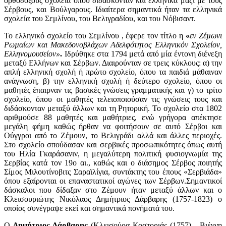
ορθοδόξους σχολεία όπου διδάσκονταν και ελληνικά μαζί με τους
Σέρβους, και Βούλγαρους. Ιδιαίτερα σημαντικά ήταν τα ελληνικά
σχολεία του Σεμλίνου, του Βελιγραδίου, και του Νόβισαντ.
Το ελληνικό σχολείο του Σεμλίνου , έφερε τον τίτλο η
«
εν Ζέµωνι
Ρωµαίων και Μακεδονοβλάχων Αδελφότητος Ελληνικόν Σχολείον,
Ελληνομουσείον»
.
Ιδρύθηκε στα 1794 μετά από μία έντονη διένεξη
μεταξύ Ελλήνων και Σέρβων. Διαιρούνταν σε τρεις κύκλους: α) την
απλή ελληνική σχολή ή πρώτο σχολείο, όπου τα παιδιά μάθαιναν
ανάγνωση, β) την ελληνική σχολή ή δεύτερο σχολείο, όπου οι
μαθητές έπαιρναν τις βασικές γνώσεις γραμματικής και γ) το τρίτο
σχολείο, όπου οι μαθητές τελειοποιούσαν τις γνώσεις τους και
διδάσκονταν μεταξύ άλλων και τη Ρητορική. Το σχολείο στα 1802
αριθμούσε 88 μαθητές και μαθήτριες, ενώ γρήγορα απέκτησε
μεγάλη φήμη καθώς ήρθαν να φοιτήσουν σε αυτό Σέρβοι και
Ούγγροι από το Ζέμουν, το Βελιγράδι αλλά και άλλες περιοχές.
Στο σχολείο σπούδασαν και σερβικές προσωπικότητες όπως αυτή
του Ηλία Γκαράσανιν, η μεγαλύτερη πολιτική φυσιογνωμία της
Σερβίας κατά τον 19ο αι., καθώς και ο διάσημος Σέρβος ποιητής
Σίμος Μιλουτίνοβιτς Σαραϊλίγια, συντάκτης του έπους «Σερβιάδα»
όπου εξαίρονται οι επαναστατικοί αγώνες των Σέρβων.Σημαντικοί
δάσκαλοι που δίδαξαν στο Ζέμουν ήταν μεταξύ άλλων και ο
Κλεισουριώτης Νικόλαος Δημήτριος Δάρβαρης (1757-1823) ο
οποίος συνέγραψε εκεί και σημαντικά πονήματά του.
Ο
Δημήτριος Δάρβαρης
(Κλεισούρα Καστοριάς (1757) - Βιέννη