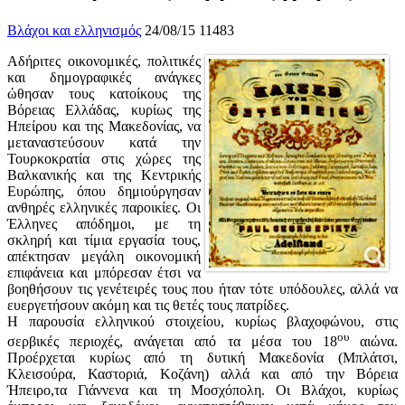
Βλάχοι και ελληνισμός
24/08/15
11483
Αδήριτες οικονομικές, πολιτικές
και δημογραφικές ανάγκες
ώθησαν τους κατοίκους της
Βόρειας Ελλάδας, κυρίως της
Ηπείρου και της Μακεδονίας, να
μεταναστεύσουν κατά την
Τουρκοκρατία στις χώρες της
Βαλκανικής και της Κεντρικής
Ευρώπης, όπου δημιούργησαν
ανθηρές ελληνικές παροικίες. Οι
Έλληνες απόδημοι, με τη
σκληρή και τίμια εργασία τους,
απέκτησαν μεγάλη οικονομική
επιφάνεια και μπόρεσαν έτσι να
βοηθήσουν τις γενέτειρές τους που ήταν τότε υπόδουλες, αλλά να
ευεργετήσουν ακόμη και τις θετές τους πατρίδες.
Η παρουσία ελληνικού στοιχείου, κυρίως βλαχοφώνου, στις
ου
σερβικές περιοχές, ανάγεται από τα μέσα του 18
αιώνα.
Προέρχεται κυρίως από τη δυτική Μακεδονία (Μπλάτσι,
Κλεισούρα, Καστοριά, Κοζάνη) αλλά και από την Βόρεια
Ήπειρο,τα Γιάννενα και τη Μοσχόπολη. Οι Βλάχοι, κυρίως