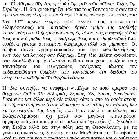
και τσιντσάρων στη διαμόρφωση της μετέπειτα αστικής τάξης της
Σερβίας».
Η ίδια χαρακτηρίζει μάλιστα τους Τσιντσάρους σαν τους
«μεγαλύτερους έλληνες πατριώτες».
Επίσης αναφέρει ότι
«στα μέσα
ου
του 19
αιώνα έλληνες
(σ.σ. εννοεί τους αποκλειστικά
ελληνόφωνους)
και τσιντσάροι έγιναν τμήμα της σερβικής
κοινωνικής ελίτ. Ο ήρεμος και καθαρός λόγος τους, η ευγενής στάση
τους και ενδυμασία τους, η διατροφή τους και η θρησκευτική τους
ευσέβεια γινόταν αντικείμενο θαυμασμού αλλά και μίμησης».
Οι
σέρβοι συχνά χρησιμοποιούσαν τον όρο
«θρησκευόμενος,
ευγενικός και λογικός σαν έλληνας».
Στην ίδια μελέτη αναφέρεται
στα δισύλλαβα ή τρισύλλαβα επίθετα που χαρακτηρίζουν τους
τσιντσάρους του Βελιγραδίου, τονίζοντας μάλιστα την
«αδιαμφισβήτητη συμβολή των τσιντσάρων στη διάδοση του
ελληνικού πολιτισμού στα σερβικά εδάφη»
Η ίδια συνεχίζει να αναφέρει
«…Είχαν τα ποιό όμορφα και
σύγχρονα σπίτια στο Βελιγράδι, Ζέμουν,
Nis
,
Sabac
,
Smederevo
,
Pozarevac
και άλλες σερβικές πόλεις κάποια από τα οποία ακόμη
και σήμερα υπάρχουν. Ήταν ιδιοκτήτες των καλύτερων εστιατορίων
και ξενοδοχείων της Σερβίας …».
Ήταν παλιά η παράδοση των
Βλάχων-Αρμάνων όχι μόνο σαν μεγάλοι κτηνοτρόφοι,
αργυροχρυσοχόοι και έμποροι, αλλά και ‘χανιτζίδες’ - ξενοδόχοι
στη Σερβία αλλά και στην πόλη μας τη Θεσσαλονίκη, με τις
γνωστές οικογένειες ξενοδόχων των Μανδρίνου και Τορνιβούκα
(ακόμη και σήμερα ο πρώτος γενικός γραμματέας και ο δεύτερος