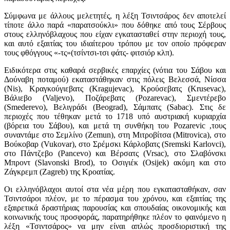
Σύμφωνα με άλλους μελετητές, η λέξη Τσιντσάρος δεν αποτελεί
τίποτε άλλο παρά «παρατσούκλι» που δόθηκε από τους Σέρβους
στους ελληνόβλαχους που είχαν εγκατασταθεί στην περιοχή τους,
και αυτό εξαιτίας του ιδιαίτερου τρόπου με τον οποίο πρόφεραν
τους φθόγγους «-τς»(τσίντσι-τσι φάτς- φιτσιόρ κλπ).
Ειδικότερα στις καθαρά σερβικές επαρχίες (νότια του Σάβου και
Δούναβη ποταμού) εκαταστάθηκαν στις πόλεις Βελεσσά, Νίσσα
(Nis), Κραγκούγιεβατς (Kragujevac), Κρούσεβατς (Krusevac),
Βάλιεβο (Valjevo), Ποζάρεβατς (Pozarevac), Σμεντέρεβο
(Smederevo), Βελιγράδι (Beograd), Σάμπατς (Sabac). Στις δε
περιοχές που τέθηκαν μετά το 1718 υπό αυστριακή κυριαρχία
(βόρεια του Σάβου), και μετά τη συνθήκη του Pozarevic ,τους
συναντάμε στο Σεμλίνο (Zemun), στη Μιτροβίτσα (Mitrovica), στο
Βούκοβαρ (Vukovar), στο Σρέμσκι Κάρλοβατς (Sremski Karlovci),
στο Πάντζεβο (Pancevo) και Βέρσατς (Vrsac), στο Σλαβόνσκι
Μπροντ (Slavonski Brod), το Οσιγιέκ (Osijek) ακόμη και στο
Ζάγκρεμπ (Zagreb) της Κροατίας.
Οι ελληνόβλαχοι αυτοί στα νέα μέρη που εγκατασταθήκαν, σαν
Τσιντσάροι πλέον, με το πέρασμα του χρόνου, και εξαιτίας της
εξαιρετικά δραστήριας παρουσίας και σπουδαίας οικονομικής και
κοινωνικής τους προσφοράς, παρατηρήθηκε πλέον το φαινόμενο η
λέξη «Τσιντσάρος» να μην είναι απλώς προσδιοριστική της