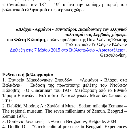
ο
ο
«Τσιντσάροι» τον 18
– 19
αιώνα την κυρίαρχη μορφή του
βαλκανικού ελληνισμού στις σερβικές χώρες.
«Βλάχοι - Αρμάνοι - Τσιντσάροι: Διαδίδοντας τον ελληνικό
πολιτισμό στις Σερβικές χώρες».
του
Φώτη Κιλιπίρη
, πρώην προέδρου της Πανελλήνιας Ένωσης
Πολιτιστικών Συλλόγων Βλάχων
Διάλεξη στις 7 Μαΐου 2015 στο Βιβλιοπωλείο «Αριστοτέλειο»
,
Θεσσαλονίκη.
Ενδεικτική βιβλιογραφία:
1. Εταιρεία Μακεδονικών Σπουδών «Αρμάνοι - Βλάχοι στα
Βαλκάνια». Έκδοση της πρωτότυπης μελέτης του Ντούσαν
Πόποβιτς «O Cincarima” του 1937. Μετάφραση από το Εθνικό
Ίδρυμα Ερευνών - Ινστιτούτο Νεοελληνικών Μελετών Σπουδών,
2010
2. Dabižić, Miodrag A.: Zavičajni Muzej. Sedam milenija Zemuna –
The regional museum. The seven milleniums of Zemun. Beograd –
Zemun 1978.
3. Dordevic Jovanović, J. «Grci u Beogradu», Belgrade, 2004
4. Dodlic D. “Greek cultural presence in Beograd. Experiences