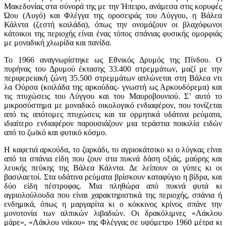
Μακεδονίας στα σύνορά της με την Ήπειρο, ανάμεσα στις κορυφές
Ώου (Αυγό) και Φλέγγα της οροσειράς του Λύγγου, η Βάλεα
Κάλντα (ζεστή κοιλάδα), όπως την ονομάζουν οι βλαχόφωνοι
κάτοικοι της περιοχής είναι ένας τόπος σπάνιας φυσικής ομορφιάς
με μοναδική χλωρίδα και πανίδα.
Το 1966 αναγνωρίστηκε ως Εθνικός Δρυμός της Πίνδου. Ο
πυρήνας του Δρυμού έκτασης 33.400 στρεμμάτων, μαζί με την
περιφερειακή ζώνη 35.500 στρεμμάτων απλώνεται στη Βάλεα ντι
λα Ούρσα (κοιλάδα της αρκούδας- γνωστή ως Αρκουδόρεμα) και
τις πτυχώσεις του Λύγγου και του Μαυροβουνιού. Σ’ αυτό το
μικροσύστημα με μοναδικό οικολογικό ενδιαφέρον, που τονίζεται
από τις απότομες πτυχώσεις και τα ορμητικά υδάτινα ρεύματα,
ιδιαίτερο ενδιαφέρον παρουσιάζουν μια τεράστια ποικιλία ειδών
από το ζωϊκό και φυτικό κόσμο.
Η καφετιά αρκούδα, το ζαρκάδι, το αγριοκάτσικο κι ο λύγκας είναι
από τα σπάνια είδη που ζουν στα πυκνά δάση οξιάς, μαύρης και
λευκής πεύκης της Βάλεα Κάλντα. Δε λείπουν οι γύπες κι οι
βασιλαετοί. Στα υδάτινα ρεύματα βρίσκουν καταφύγιο η βίδρα, και
δύο είδη πέστροφας. Μια πληθώρα από πυκνά φυτά κι
αγριολούλουδα που είναι χαρακτηριστικά της περιοχής, σπάνια ή
ενδημικά, όπως η μαργαρίτα κι ο κόκκινος κρίνος σπάνε την
μονοτονία των αλπικών λιβαδιών. Οι δρακόλιμνες «Λάκλου
μάρε», «Λάκλου νιίκου» της Φλέγγας σε υψόμετρο 1960 μέτρα κι