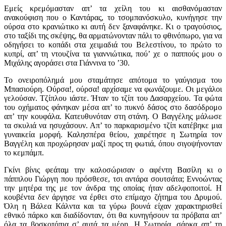
Εμείς κρεμόμασταν απ’ τα χείλη του κι αισθανόμασταν
ανακούφιση που ο Καντάρας, το τσομπανόσκυλο, κυνήγησε την
ούρσα στο κρανιώτικο κι αυτή δεν ξαναφάνηκε. Κι ο τραγούσιος,
στο ταξίδι της σκέψης, θα αρματώνονταν πάλι το φθινόπωρο, για να
οδηγήσει το κοπάδι στα χειμαδιά του Βελεστίνου, το πρώτο το
κυπρί, απ’ τη ντουζίνα τα γιαννιώτικα, πού’ χε ο παππούς μου ο
Μιχάλης αγοράσει στα Γιάννινα το ’30.
Το ονειροπόλημά μου σταμάτησε απότομα το γαύγισμα του
Μπασιούρη. Ούρσα!, ούρσα! αρχίσαμε να φωνάζουμε. Οι μεγάλοι
γελούσαν. Τζίπλου ιάστε. Ήταν το τζίπ του Δασαρχείου. Τα φώτα
του οχήματος φάνηκαν μέσα απ’ το πυκνό δάσος στο δασόδρομο
απ’ την κουφάλα. Κατευθυνόταν στη στάνη. Ο Βαγγέλης μάλωσε
τα σκυλιά να ησυχάσουν. Απ’ το παρκαρισμένο τζίπ κατέβηκε μια
γυναικεία μορφή. Καλησπέρα θείου, χαιρέτησε η Σωτηρία τον
Βαγγέλη και προχώρησαν μαζί προς τη φωτιά, όπου σιγοψήνονταν
το κεμπάμπ.
Γκίνι βίνις φεάταμ την καλοσώρισαν ο αφέντη Βασίλη κι ο
πάππλου Γιώργη που πρόσθεσε, τσι αντάρα σουτσάτα; Εννοώντας
την μητέρα της με τον άνδρα της οποίας ήταν αδελφοποιτοί. Η
κουβέντα δεν άργησε να έρθει στο επίμαχο ζήτημα του Δρυμού.
Όλη η Βάλεα Κάλντα και τα γύρω βουνά είχαν χαρακτηρισθεί
εθνικό πάρκο και διαδίδονταν, ότι θα κυνηγήσουν τα πρόβατα απ’
όλα τα βοσκοτόπια σ’ αυτά τα μέρη. Η Σωτηρία, σάρκα απ’ τη