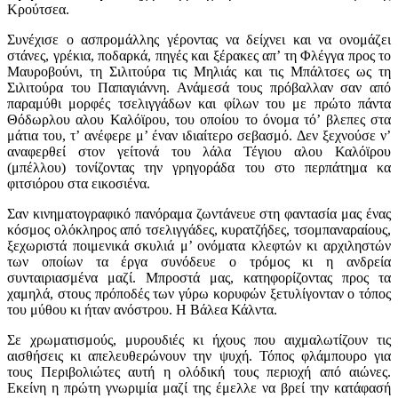
Κρούτσεα.
Συνέχισε ο ασπρομάλλης γέροντας να δείχνει και να ονομάζει
στάνες, γρέκια, ποδαρκά, πηγές και ξέρακες απ’ τη Φλέγγα προς το
Μαυροβούνι, τη Σιλιτούρα τις Μηλιάς και τις Μπάλτσες ως τη
Σιλιτούρα του Παπαγιάννη. Ανάμεσά τους πρόβαλλαν σαν από
παραμύθι μορφές τσελιγγάδων και φίλων του με πρώτο πάντα
Θόδωρλου αλου Καλόϊρου, του οποίου το όνομα τό’ βλεπες στα
μάτια του, τ’ ανέφερε μ’ έναν ιδιαίτερο σεβασμό. Δεν ξεχνούσε ν’
αναφερθεί στον γείτονά του λάλα Τέγιου αλου Καλόϊρου
(μπέλλου) τονίζοντας την γρηγοράδα του στο περπάτημα κα
φιτσιόρου στα εικοσιένα.
Σαν κινηματογραφικό πανόραμα ζωντάνευε στη φαντασία μας ένας
κόσμος ολόκληρος από τσελιγγάδες, κυρατζήδες, τσομπαναραίους,
ξεχωριστά ποιμενικά σκυλιά μ’ ονόματα κλεφτών κι αρχιληστών
των οποίων τα έργα συνόδευε ο τρόμος κι η ανδρεία
συνταιριασμένα μαζί. Μπροστά μας, κατηφορίζοντας προς τα
χαμηλά, στους πρόποδές των γύρω κορυφών ξετυλίγονταν ο τόπος
του μύθου κι ήταν ανόστρου. Η Βάλεα Κάλντα.
Σε χρωματισμούς, μυρουδιές κι ήχους που αιχμαλωτίζουν τις
αισθήσεις κι απελευθερώνουν την ψυχή. Τόπος φλάμπουρο για
τους Περιβολιώτες αυτή η ολόδική τους περιοχή από αιώνες.
Εκείνη η πρώτη γνωριμία μαζί της έμελλε να βρεί την κατάφασή