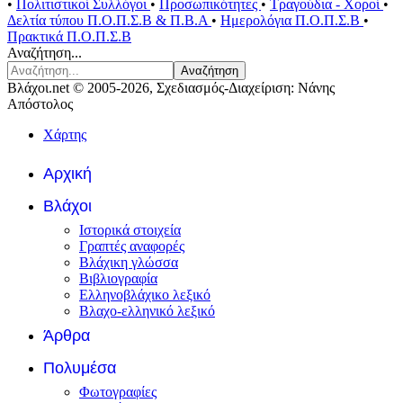
•
Πολιτιστικοί Συλλόγοι
•
Προσωπικότητες
•
Τραγούδια - Χοροί
•
Δελτία τύπου Π.Ο.Π.Σ.Β & Π.Β.Α
•
Ημερολόγια Π.Ο.Π.Σ.Β
•
Πρακτικά Π.Ο.Π.Σ.Β
Αναζήτηση...
Αναζήτηση
Βλάχοι.net © 2005-2026, Σχεδιασμός-Διαχείριση: Νάνης
Απόστολος
Χάρτης
Αρχική
Βλάχοι
Ιστορικά στοιχεία
Γραπτές αναφορές
Βλάχικη γλώσσα
Βιβλιογραφία
Ελληνοβλάχικο λεξικό
Βλαχο-ελληνικό λεξικό
Άρθρα
Πολυμέσα
Φωτογραφίες