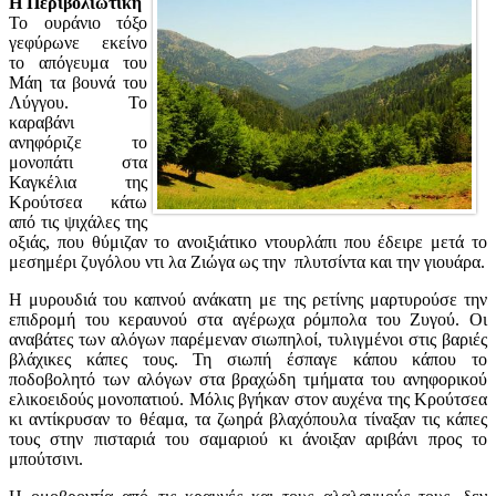
Η Περιβολιώτικη
Το ουράνιο τόξο
γεφύρωνε εκείνο
το απόγευμα του
Μάη τα βουνά του
Λύγγου. Το
καραβάνι
ανηφόριζε το
μονοπάτι στα
Καγκέλια της
Κρούτσεα κάτω
από τις ψιχάλες της
οξιάς, που θύμιζαν το ανοιξιάτικο ντουρλάπι που έδειρε μετά το
μεσημέρι ζυγόλου ντι λα Ζιώγα ως την πλυτσίντα και την γιουάρα.
Η μυρουδιά του καπνού ανάκατη με της ρετίνης μαρτυρούσε την
επιδρομή του κεραυνού στα αγέρωχα ρόμπολα του Ζυγού. Οι
αναβάτες των αλόγων παρέμεναν σιωπηλοί, τυλιγμένοι στις βαριές
βλάχικες κάπες τους. Τη σιωπή έσπαγε κάπου κάπου το
ποδοβολητό των αλόγων στα βραχώδη τμήματα του ανηφορικού
ελικοειδούς μονοπατιού. Μόλις βγήκαν στον αυχένα της Κρούτσεα
κι αντίκρυσαν το θέαμα, τα ζωηρά βλαχόπουλα τίναξαν τις κάπες
τους στην πισταριά του σαμαριού κι άνοιξαν αριβάνι προς το
μπούτσινι.