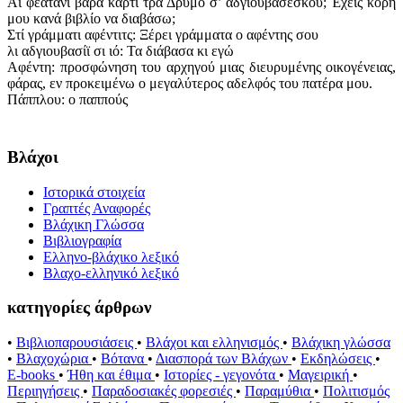
Άϊ φεάτανι βάρα κάρτι τρα Δρυμό σ’ αδγιουβασέσκου; Έχεις κόρη
μου κανά βιβλίο να διαβάσω;
Στί γράμματι αφέντιτς: Ξέρει γράμματα ο αφέντης σου
λι αδγιουβασίϊ σι ιό: Τα διάβασα κι εγώ
Αφέντη: προσφώνηση του αρχηγού μιας διευρυμένης οικογένειας,
φάρας, εν προκειμένω ο μεγαλύτερος αδελφός του πατέρα μου.
Πάππλου: ο παππούς
Βλάχοι
Ιστορικά στοιχεία
Γραπτές Αναφορές
Βλάχικη Γλώσσα
Βιβλιογραφία
Ελληνο-βλάχικο λεξικό
Βλαχο-ελληνικό λεξικό
κατηγορίες άρθρων
•
Βιβλιοπαρουσιάσεις
•
Βλάχοι και ελληνισμός
•
Βλάχικη γλώσσα
•
Βλαχοχώρια
•
Βότανα
•
Διασπορά των Βλάχων
•
Εκδηλώσεις
•
E-books
•
Ήθη και έθιμα
•
Ιστορίες - γεγονότα
•
Μαγειρική
•
Περιηγήσεις
•
Παραδοσιακές φορεσιές
•
Παραμύθια
•
Πολιτισμός