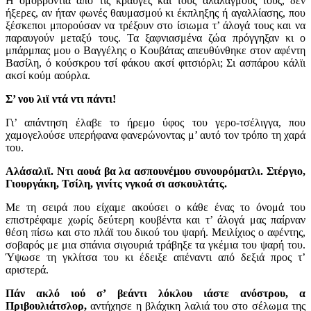
Η ομοβροντία από τις κραυγές και τους αλαλαγμούς τους, δεν
ήξερες, αν ήταν φωνές θαυμασμού κι έκπληξης ή αγαλλίασης, που
ξέσκεποι μπορούσαν να τρέξουν στο ίσιωμα τ’ άλογά τους και να
παραυγούν μεταξύ τους. Τα ξαφνιασμένα ζώα πρόγγηξαν κι ο
μπάρμπας μου ο Βαγγέλης ο Κουβάτας απευθύνθηκε στον αφέντη
Βασίλη, ό κούσκρου τσί φάκου ακσί φιτσιόρλι; Σι ασπάρου κάλϊι
ακσί κούμ αούρλα.
Σ’ νου λιϊ ντά ντι πάντι!
Γι’ απάντηση έλαβε το ήρεμο ύφος του γερο-τσέλιγγα, που
χαμογελούσε υπερήφανα φανερώνοντας μ’ αυτό τον τρόπο τη χαρά
του.
Αλάσαλιϊ. Ντι αουά βα λα ασπουνέμου συνουρόματλι. Στέργιο,
Γιουργάκη, Τσίλη, γινίτς νγκοά σι ασκουλτάτς.
Με τη σειρά που είχαμε ακούσει ο κάθε ένας το όνομά του
επιστρέφαμε χωρίς δεύτερη κουβέντα και τ’ άλογά μας παίρναν
θέση πίσω και στο πλάϊ του δικού του ψαρή. Μειλίχιος ο αφέντης,
σοβαρός με μια σπάνια σιγουριά τράβηξε τα γκέμια του ψαρή του.
Ύψωσε τη γκλίτσα του κι έδειξε απέναντι από δεξιά προς τ’
αριστερά.
Πάν ακλό ιού σ’ βεάντι λόκλου ιάστε ανόστρου, α
Πριβουλιάτσλορ,
αντήχησε η βλάχικη λαλιά του στο σέλωμα της