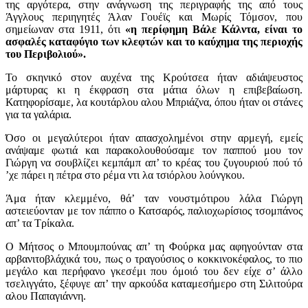
της αργότερα, στην ανάγνωση της περιγραφής της από τους
Άγγλους περιηγητές Άλαν Γουέϊς και Μωρίς Τόμσον, που
σημείωναν στα 1911, ότι
«η περίφημη Βάλε Κάλντα, είναι το
ασφαλές καταφύγιο των κλεφτών και το καύχημα της περιοχής
του Περιβολιού».
Το σκηνικό στον αυχένα της Κρούτσεα ήταν αδιάψευστος
μάρτυρας κι η έκφραση στα μάτια όλων η επιβεβαίωση.
Κατηφορίσαμε, λα κουτάρλου αλου Μπριάζνα, όπου ήταν οι στάνες
για τα γαλάρια.
Όσο οι μεγαλύτεροι ήταν απασχολημένοι στην αρμεγή, εμείς
ανάψαμε φωτιά και παρακολουθούσαμε τον παππού μου τον
Γιώργη να σουβλίζει κεμπάμπ απ’ το κρέας του ζυγουριού πού τό
’χε πάρει η πέτρα στο ρέμα ντι λα τσιόρλου λούνγκου.
Άμα ήταν κλεμμένο, θά’ ταν νουστμότιρου λάλα Γιώργη
αστειεύονταν με τον πάππο ο Κατσαρός, παλιοχωρίσιος τσομπάνος
απ’ τα Τρίκαλα.
Ο Μήτσος ο Μπουμπούνας απ’ τη Φούρκα μας αφηγούνταν στα
αρβανιτοβλάχικά του, πως ο τραγούσιος ο κοκκινοκέφαλος, το πιο
μεγάλο και περήφανο γκεσέμι που όμοιό του δεν είχε σ’ άλλο
τσελιγγάτο, ξέφυγε απ’ την αρκούδα καταμεσήμερο στη Σιλιτούρα
αλου Παπαγιάννη.