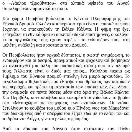
ο «Λάκλου τζιροβίνιιτου» στα αλπικά υψίπεδα του Αυγού
συμπληρώνουν αρμονικά το τοπίο.
Στο χωριό Περιβόλι βρίσκεται το Κέντρο Πληροφόρησης του
Εθνικού Δρυμού. Ολοένα και περισσότεροι είναι οι επισκέπτες που
έρχονται να επισκευθούν τη Βάλεα Κάλντα. Η φήμη της έχει
ξεπεράσει τα εθνικά όρια κι αρκετοί ειδικοί επιστήμονες, οικολόγοι
κι οι οργανώσεις τους έχουν στρέψει το ενδιαφέρον τους στη
μελέτη, ανάδειξη και προστασία του Δρυμού.
Οι Περιβολιώτες ήταν αρχικά δύσπιστοι, η σωστή ενημέρωση, το
ενδιαφέρον και οι δεσμοί, πραγματικοί και ψυχολογικοί βοήθησαν
να αναπτυχθεί μια άλλη πιο ουσιαστική στάση από την πλευρά
τους. Άλλωστε είναι ο δικός μας τόπος... Καθόλου τυχαία ως
έμβλημα του Εθνικού Δρυμού επελέγη ένα μικρό αρκουδάκι. Το
μεγαλόσωμο θηλαστικό, που έθρεψε τους θρύλους των κατοίκων
της περιοχής και τρέφει τη φανατασία των επισκεπτών, έχει δώσει
την ονομασία σε πέντε θέσεις μέσα στα όρια της Βάλεα Κάλντα.
Στο Περιβόλι, κοντοσούβλια και κοκορέτσι συνοδεύουν το βράδυ
στο «Μεσοχώρι» τις αφηγήσεις των εντυπώσεων. Οι ντόποι
ξετυλίγουν το κουβάρι του μύθου κι ο Πίνδος, γιος του Μακεδόνα,
που διωκόμενος από τ’ αδέρφια του έζησε εδώ με το ελάφι του και
το δράκοντα Λύγγο, γίνεται μέλος της παρέας.
Από τα δάκρυα του Λύγγου όταν σκότωσαν τον Πίνδο