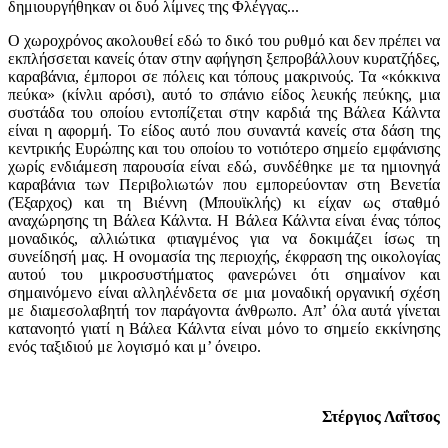
δημιουργήθηκαν οι δυό λίμνες της Φλέγγας...
Ο χωροχρόνος ακολουθεί εδώ το δικό του ρυθμό και δεν πρέπει να
εκπλήσσεται κανείς όταν στην αφήγηση ξεπροβάλλουν κυρατζήδες,
καραβάνια, έμποροι σε πόλεις και τόπους μακρινούς. Τα «κόκκινα
πεύκα» (κίνλιι αρόσι), αυτό το σπάνιο είδος λευκής πεύκης, μια
συστάδα του οποίου εντοπίζεται στην καρδιά της Βάλεα Κάλντα
είναι η αφορμή. Το είδος αυτό που συναντά κανείς στα δάση της
κεντρικής Ευρώπης και του οποίου το νοτιότερο σημείο εμφάνισης
χωρίς ενδιάμεση παρουσία είναι εδώ, συνδέθηκε με τα ημιονηγά
καραβάνια των Περιβολιωτών που εμπορεύονταν στη Βενετία
(Έξαρχος) και τη Βιέννη (Μπουϊκλής) κι είχαν ως σταθμό
αναχώρησης τη Βάλεα Κάλντα. Η Βάλεα Κάλντα είναι ένας τόπος
μοναδικός, αλλιώτικα φτιαγμένος για να δοκιμάζει ίσως τη
συνείδησή μας. Η ονομασία της περιοχής, έκφραση της οικολογίας
αυτού του μικροσυστήματος φανερώνει ότι σημαίνον και
σημαινόμενο είναι αλληλένδετα σε μια μοναδική οργανική σχέση
με διαμεσολαβητή τον παράγοντα άνθρωπο. Απ’ όλα αυτά γίνεται
κατανοητό γιατί η Βάλεα Κάλντα είναι μόνο το σημείο εκκίνησης
ενός ταξιδιού με λογισμό και μ’ όνειρο.
Στέργιος Λαΐτσος