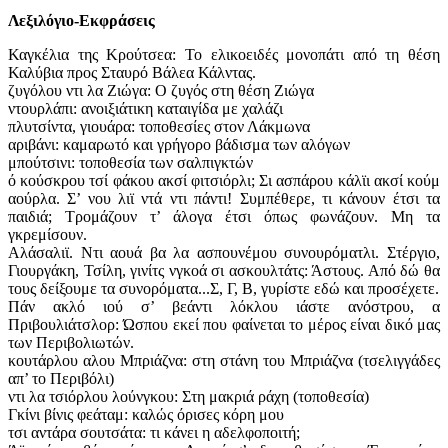
Λεξιλόγιο-Εκφράσεις
Καγκέλια της Κρούτσεα: Το ελικοειδές μονοπάτι από τη θέση
Καλύβια προς Σταυρό Βάλεα Κάλντας.
ζυγόλου ντι λα Ζιώγα: Ο ζυγός στη θέση Ζιώγα
ντουρλάπι: ανοιξιάτικη καταιγίδα με χαλάζι
πλυτσίντα, γιουάρα: τοποθεσίες στον Λάκμωνα
αριβάνι: καμαρωτό και γρήγορο βάδισμα των αλόγων
μπούτσινι: τοποθεσία των σαλπιγκτών
ό κούσκρου τσί φάκου ακσί φιτσιόρλι; Σι ασπάρου κάλϊι ακσί κούμ
αούρλα. Σ’ νου λιϊ ντά ντι πάντι! Συμπέθερε, τι κάνουν έτσι τα
παιδιά; Τρομάζουν τ’ άλογα έτσι όπως φωνάζουν. Μη τα
γκρεμίσουν.
Αλάσαλιϊ. Ντι αουά βα λα ασπουνέμου συνουρόματλι. Στέργιο,
Γιουργάκη, Τσίλη, γινίτς νγκοά σι ασκουλτάτς: Άστους. Από δώ θα
τους δείξουμε τα συνορόματα...Σ, Γ, Β, γυρίστε εδώ και προσέχετε.
Πάν ακλό ιού σ’ βεάντι λόκλου ιάστε ανόστρου, α
Πριβουλιάτσλορ: Ώσπου εκεί που φαίνεται το μέρος είναι δικό μας
των Περιβολιωτών.
κουτάρλου αλου Μπριάζνα: στη στάνη του Μπριάζνα (τσελιγγάδες
απ’ το Περιβόλι)
ντι λα τσιόρλου λούνγκου: Στη μακριά ράχη (τοποθεσία)
Γκίνι βίνις φεάταμ: καλώς όρισες κόρη μου
τσι αντάρα σουτσάτα: τι κάνει η αδελφοποιτή;