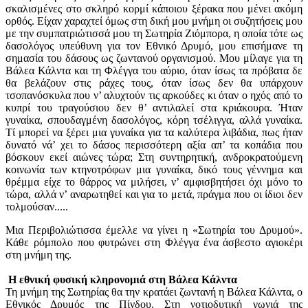
σκαλισμένες στο σκληρό κορμί κάποιου ξέρακα που μένει ακόμη
ορθός. Είχαν χαραχτεί όμως στη δική μου μνήμη οι συζητήσεις μου
με την συμπατριώτισσά μου τη Σωτηρία Ζιόμπορα, η οποία τότε ως
δασολόγος υπεύθυνη για τον Εθνικό Δρυμό, μου επισήμανε τη
σημασία του δάσους ως ζωντανού οργανισμού. Μου μίλαγε για τη
Βάλεα Κάλντα και τη Φλέγγα του αύριο, όταν ίσως τα πρόβατα δε
θα βελάζουν στις ράχες τους, όταν ίσως δεν θα υπάρχουν
τσοπανόσκυλα που ν’ αλυχτούν τις αρκούδες κι όταν ο ηχός από το
κυπρί του τραγούσιου δεν θ’ αντιλαλεί στα κριάκουρα. Ήταν
γυναίκα, σπουδαγμένη δασολόγος, κόρη τσέλιγγα, αλλά γυναίκα.
Τί μπορεί να ξέρει μια γυναίκα για τα καλύτερα λιβάδια, πως ήταν
δυνατό νά’ χει το δάσος περισσότερη αξία απ’ τα κοπάδια που
βόσκουν εκεί αιώνες τώρα; Στη συντηρητική, ανδροκρατούμενη
κοινωνία των κτηνοτρόφων μια γυναίκα, δικό τους γέννημα και
θρέμμα είχε το θάρρος να μιλήσει, ν’ αμφισβητήσει όχι μόνο το
τώρα, αλλά ν’ αναρωτηθεί και για το μετά, πράγμα που οι ίδιοι δεν
τολμούσαν.....
Μια Περιβολιώτισσα έμελλε να γίνει η «Σωτηρία του Δρυμού».
Κάθε ρόμπολο που φυτρώνει στη Φλέγγα ένα άσβεστο αγιοκέρι
στη μνήμη της.
Η εθνική φυσική κληρονομιά στη Βάλεα Κάλντα
Τη μνήμη της Σωτηρίας θα την κρατάει ζωντανή η Βάλεα Κάλντα, ο
Εθνικός Δρυμός της Πίνδου. Στη νοτιοδυτική γωνιά της