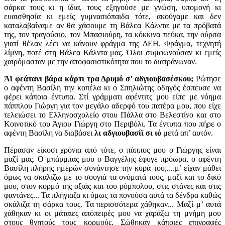
σάρκα τους κι η ίδια, τους εξηγούσε με γνώση, υπομονή κι
ευαισθησία κι εμείς γυμνασιόπαιδα τότε, ακούγαμε και δεν
καταλαβαίναμε αν θα χάσουμε τη Βάλεα Κάλντα με τα πρόβατά
της, τον τραγούσιο, τον Μπασιούρη, τα κόκκινα πεύκα, την ούρσα
γιατί θέλαν λέει να κάνουν φράγμα της ΔΕΗ. Φράγμα, τεχνητή
λίμνη, ποτέ στη Βάλεα Κάλντα μας. Όλοι συμφωνούσαν κι εμείς
χαιρόμασταν με την αποφασιστικότητα που το διατράνωναν.
Άϊ φεάτανι βάρα κάρτι τρα Δρυμό σ’ αδγιουβασέσκου;
Ρώτησε
ο αφέντη Βασίλη την κοπέλα κι ο Σπηλιώτης οδηγός έσπευσε να
φέρει κάποια έντυπα. Στί γράμματι αφέντιτς μου είπε με νόημα
πάππλου Γιώργη για τον μεγάλο αδερφό του πατέρα μου, που είχε
τελειώσει το Ελληνοσχολείο στου Πάλλα στο Βελεστίνο και στο
Κοινοτικό του Άγιου Γιώργη στο Περιβόλι. Τα έντυπα που πήρε ο
αφέντη Βασίλη να διαβάσει
λι αδγιουβασίϊ σι ιό
μετά απ’ αυτόν.
Πέρασαν είκοσι χρόνια από τότε, ο πάππος μου ο Γιώργης είναι
μαζί μας. Ο μπάρμπας μου ο Βαγγέλης έφυγε πρόωρα, ο αφέντη
Βασίλη πλήρης ημερών συνάντησε την κυρά του,....μ’ είχαν μάθει
όμως να σκαλίζω με το σουγιά τα ονόματά τους, μαζί και το δικό
μου, στον κορμό της οξιάς και του ρόμπολου, στις στάνες και στις
φαντάνες... Τα πλήγιαζα κι όμως τα πονούσα αυτά τα δένδρα καθώς
σκάλιζα τη σάρκα τους. Τα περισσότερα χάθηκαν... Μαζί μ’ αυτά
χάθηκαν κι οι μάταιες απόπειρές μου να χαράξω τη μνήμη μου
στους θνητούς τους κορμούς. Σώθηκαν κάποιες επιγραφές