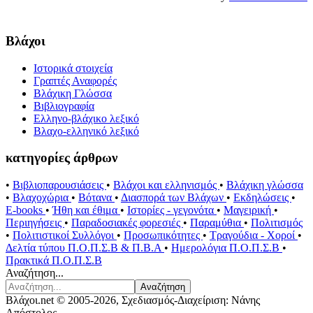
Βλάχοι
Ιστορικά στοιχεία
Γραπτές Αναφορές
Βλάχικη Γλώσσα
Βιβλιογραφία
Ελληνο-βλάχικο λεξικό
Βλαχο-ελληνικό λεξικό
κατηγορίες άρθρων
•
Βιβλιοπαρουσιάσεις
•
Βλάχοι και ελληνισμός
•
Βλάχικη γλώσσα
•
Βλαχοχώρια
•
Βότανα
•
Διασπορά των Βλάχων
•
Εκδηλώσεις
•
E-books
•
Ήθη και έθιμα
•
Ιστορίες - γεγονότα
•
Μαγειρική
•
Περιηγήσεις
•
Παραδοσιακές φορεσιές
•
Παραμύθια
•
Πολιτισμός
•
Πολιτιστικοί Συλλόγοι
•
Προσωπικότητες
•
Τραγούδια - Χοροί
•
Δελτία τύπου Π.Ο.Π.Σ.Β & Π.Β.Α
•
Ημερολόγια Π.Ο.Π.Σ.Β
•
Πρακτικά Π.Ο.Π.Σ.Β
Αναζήτηση...
Αναζήτηση
Βλάχοι.net © 2005-2026, Σχεδιασμός-Διαχείριση: Νάνης
Απόστολος