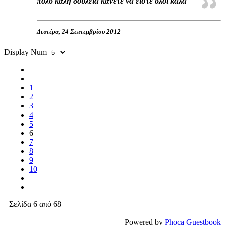
πολύ καλή δουλειά κάνετε να είστε όλοι καλά
Δευτέρα, 24 Σεπτεμβρίου 2012
Display Num
1
2
3
4
5
6
7
8
9
10
Σελίδα 6 από 68
Powered by
Phoca Guestbook