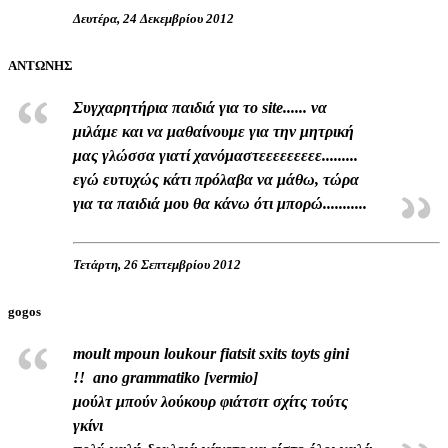
Δευτέρα, 24 Δεκεμβρίου 2012
ΑΝΤΩΝΗΣ
Συγχαρητήρια παιδιά για το site...... να
μιλάμε και να μαθαίνουμε για την μητρική
μας γλώσσα γιατί χανόμαστεεεεεεεεε.........
εγώ ευτυχώς κάτι πρόλαβα να μάθω, τώρα
για τα παιδιά μου θα κάνω ότι μπορώ...........
Τετάρτη, 26 Σεπτεμβρίου 2012
gogos
moult mpoun loukour fiatsit sxits toyts gini
!! ano grammatiko [vermio]
μούλτ μπούν λούκουρ φιάτσιτ σχίτς τούτς
γκίνι