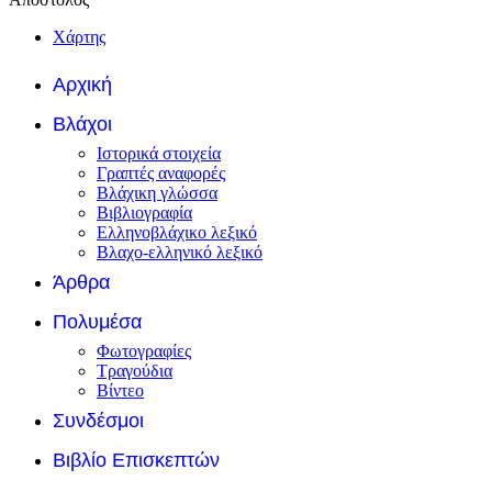
Χάρτης
Αρχική
Βλάχοι
Ιστορικά στοιχεία
Γραπτές αναφορές
Βλάχικη γλώσσα
Βιβλιογραφία
Ελληνοβλάχικο λεξικό
Βλαχο-ελληνικό λεξικό
Άρθρα
Πολυμέσα
Φωτογραφίες
Τραγούδια
Βίντεο
Συνδέσμοι
Βιβλίο Επισκεπτών