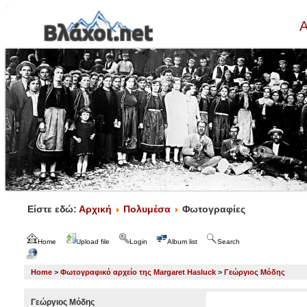
Α
Είστε εδώ:
Αρχική
Πολυμέσα
Φωτογραφίες
Home
Upload file
Login
Album list
Search
Home
>
Φωτογραφικό αρχείο της Margaret Hasluck
>
Γεώργιος Μόδης
Γεώργιος Μόδης