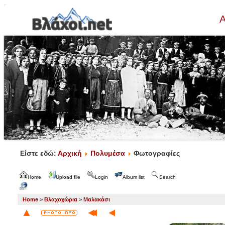
Α
Είστε εδώ:
Αρχική
Πολυμέσα
Φωτογραφίες
Home
Upload file
Login
Album list
Search
Home
>
Βλαχοχώρια
>
Μαλακάσι