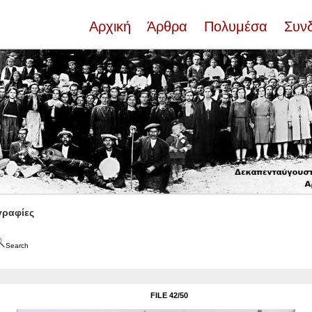
Αρχική
Άρθρα
Πολυμέσα
Συν
ραφίες
Search
FILE 42/50