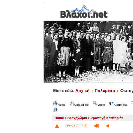
Είστε εδώ:
Αρχική
Πολυμέσα
Φωτογ
Home
Upload file
Login
Album list
Home
>
Βλαχοχώρια
>
Ιεροπηγή Καστοριάς