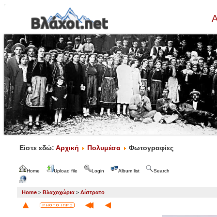
Α
Είστε εδώ:
Αρχική
Πολυμέσα
Φωτογραφίες
Home
Upload file
Login
Album list
Search
Home
>
Βλαχοχώρια
>
Δίστρατο