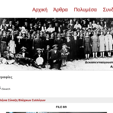
Αρχική
Άρθρα
Πολυμέσα
Συν
ραφίες
Search
λήνια Σύναξη Βλάχικων Συλλόγων
FILE 8/9