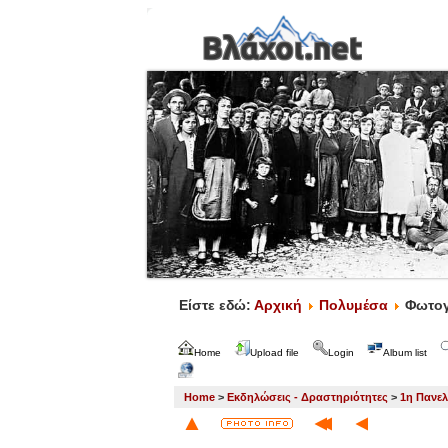
Είστε εδώ:
Αρχική
Πολυμέσα
Φωτογ
Home
Upload file
Login
Album list
Home
>
Εκδηλώσεις - Δραστηριότητες
>
1η Πανελ