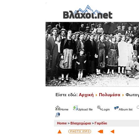
Είστε εδώ:
Αρχική
Πολυμέσα
Φωτογ
Home
Upload file
Login
Album list
Home
>
Βλαχοχώρια
>
Γαρδίκι