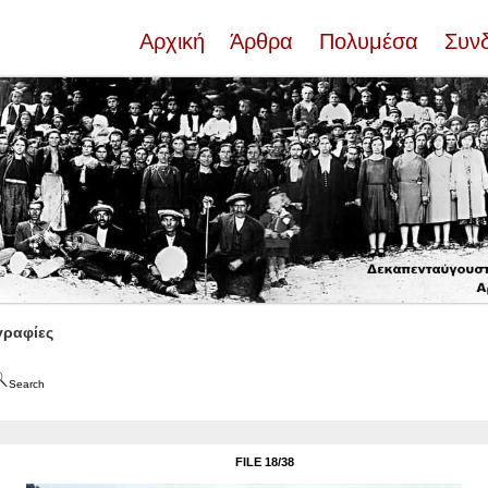
Αρχική
Άρθρα
Πολυμέσα
Συν
ραφίες
Search
FILE 18/38