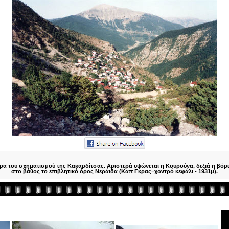
α του σχηματισμού της Κακαρδίτσας. Αριστερά υψώνεται η Κουρούνα, δεξιά η βόρε
στο βάθος το επιβλητικό όρος Νεράιδα (Καπ Γκρας=χοντρό κεφάλι - 1931μ).