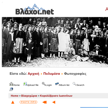
Α
Είστε εδώ:
Αρχική
Πολυμέσα
Φωτογραφίες
Home
Upload file
Login
Album list
Search
Home
>
Βλαχοχώρια
>
Κεφαλόβρυσο Ιωαννίνων