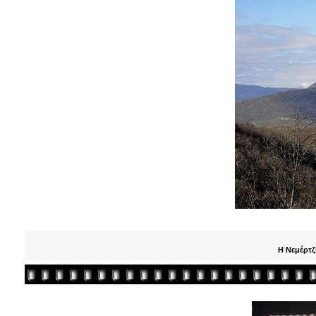
Η Νεμέρτζ