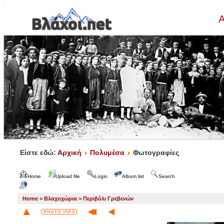
Α
Είστε εδώ:
Αρχική
Πολυμέσα
Φωτογραφίες
Home
Upload file
Login
Album list
Search
Home
>
Βλαχοχώρια
>
Περιβόλι Γρεβενών