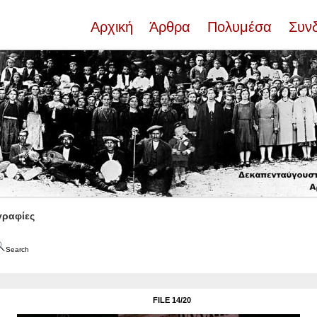
Αρχική
Άρθρα
Πολυμέσα
Συν
ραφίες
Search
FILE 14/20