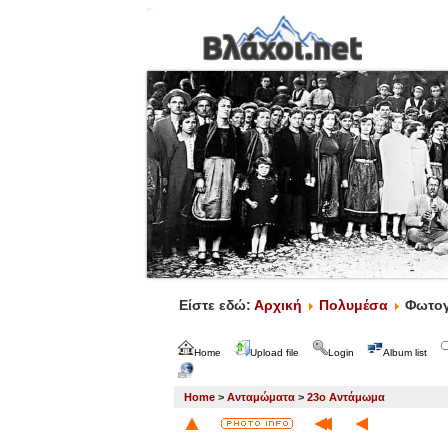
Είστε εδώ:
Αρχική
Πολυμέσα
Φωτογ
Home
Upload file
Login
Album list
Home
>
Ανταμώματα
>
23ο Αντάμωμα