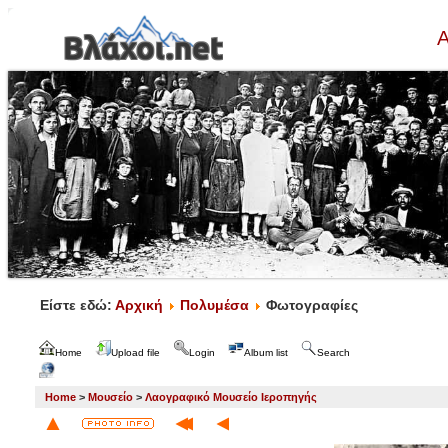
Α
Είστε εδώ:
Αρχική
Πολυμέσα
Φωτογραφίες
Home
Upload file
Login
Album list
Search
Home
>
Μουσείο
>
Λαογραφικό Μουσείο Ιεροπηγής