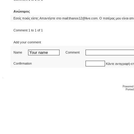
Ανώνυμος
Εσείς ποιός είστε; Απαντήστε στο mail:thanos12@live.com. Ο πατέρας μου είναι απ
Comment 1 to 1 of 1
Add your comment
Name
Comment
Confirmation
Κάντε αντιγραφή-ε
Powered
Ported