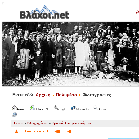
Α
Είστε εδώ:
Αρχική
Πολυμέσα
Φωτογραφίες
Home
Upload file
Login
Album list
Search
Home
>
Βλαχοχώρια
>
Κρανιά Ασπροποτάμου