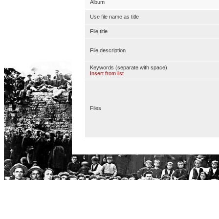
Album
Use file name as title
File title
File description
Keywords (separate with space)
Insert from list
Files