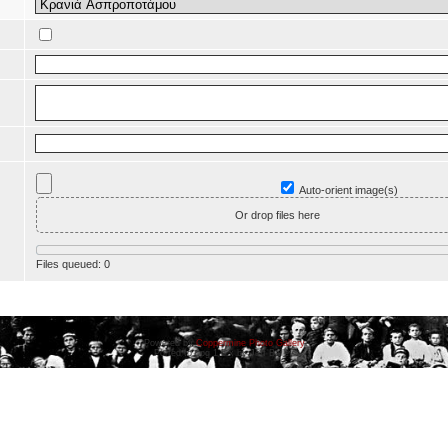
Auto-orient image(s)
Or drop files here
Files queued:
0
Powered by
Coppermine Photo Gallery
Ported to cpg 1.5.x by Jeff Bailey