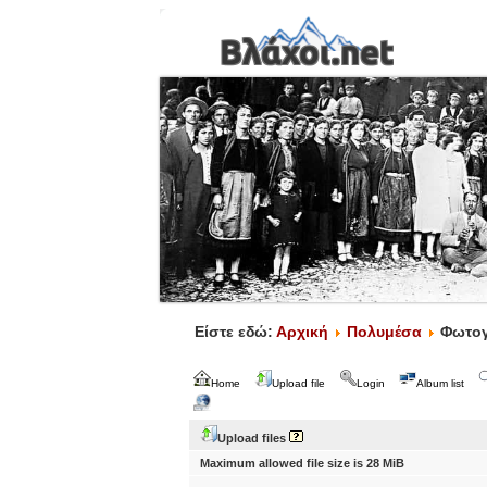
Είστε εδώ:
Αρχική
Πολυμέσα
Φωτογ
Home
Upload file
Login
Album list
Upload files
Maximum allowed file size is 28 MiB