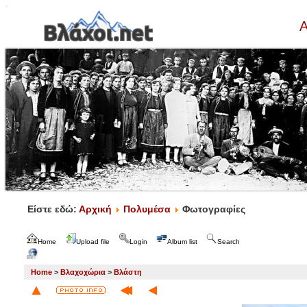
Α
Είστε εδώ:
Αρχική
Πολυμέσα
Φωτογραφίες
Home
Upload file
Login
Album list
Search
Home
>
Βλαχοχώρια
>
Βλάστη