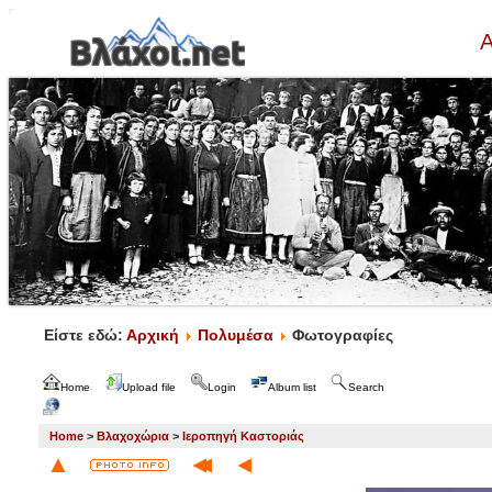
Α
Είστε εδώ:
Αρχική
Πολυμέσα
Φωτογραφίες
Home
Upload file
Login
Album list
Search
Home
>
Βλαχοχώρια
>
Ιεροπηγή Καστοριάς