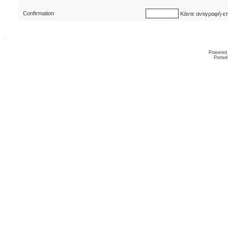
Confirmation
Κάντε αντιγραφή-ε
Powered
Ported