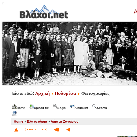
Α
Είστε εδώ:
Αρχική
Πολυμέσα
Φωτογραφίες
Home
Upload file
Login
Album list
Search
Home
>
Βλαχοχώρια
>
Λάιστα Ζαγορίου