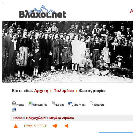
Α
Είστε εδώ:
Αρχική
Πολυμέσα
Φωτογραφίες
Home
Upload file
Login
Album list
Search
Home
>
Βλαχοχώρια
>
Μεγάλα Λιβάδια