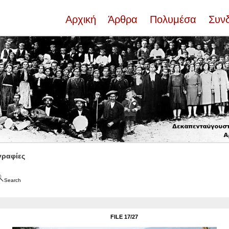
Αρχική
Άρθρα
Πολυμέσα
Συν
ραφίες
Search
FILE 17/27