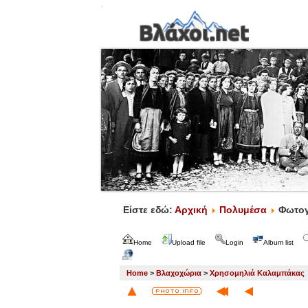
Είστε εδώ:
Αρχική
Πολυμέσα
Φωτογ
Home
Upload file
Login
Album list
Home
>
Βλαχοχώρια
>
Χρησομηλιά Καλαμπάκας