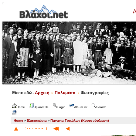
Α
Είστε εδώ:
Αρχική
Πολυμέσα
Φωτογραφίες
Home
Upload file
Login
Album list
Search
Home
>
Βλαχοχώρια
>
Παναγία Τρικάλων (Κουτσούφλιανη)