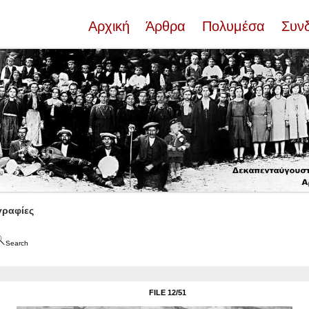
Αρχική
Άρθρα
Πολυμέσα
Συν
ραφίες
Search
FILE 12/51