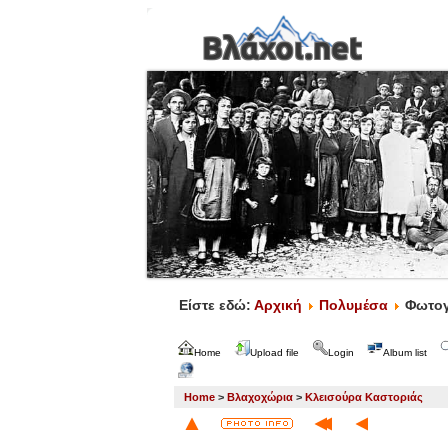
Είστε εδώ:
Αρχική
Πολυμέσα
Φωτογ
Home
Upload file
Login
Album list
Home
>
Βλαχοχώρια
>
Κλεισούρα Καστοριάς