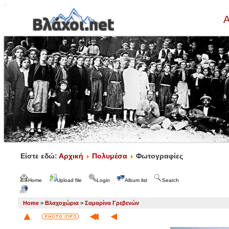
Α
Είστε εδώ:
Αρχική
Πολυμέσα
Φωτογραφίες
Home
Upload file
Login
Album list
Search
Home
>
Βλαχοχώρια
>
Σαμαρίνα Γρεβενών