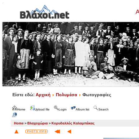
Α
Είστε εδώ:
Αρχική
Πολυμέσα
Φωτογραφίες
Home
Upload file
Login
Album list
Search
Home
>
Βλαχοχώρια
>
Κορυδαλλός Καλαμπάκας