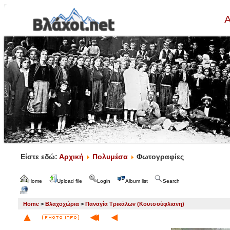
Α
Είστε εδώ:
Αρχική
Πολυμέσα
Φωτογραφίες
Home
Upload file
Login
Album list
Search
Home
>
Βλαχοχώρια
>
Παναγία Τρικάλων (Κουτσούφλιανη)