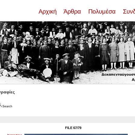
Αρχική
Άρθρα
Πολυμέσα
Συν
ραφίες
Search
FILE 67/79