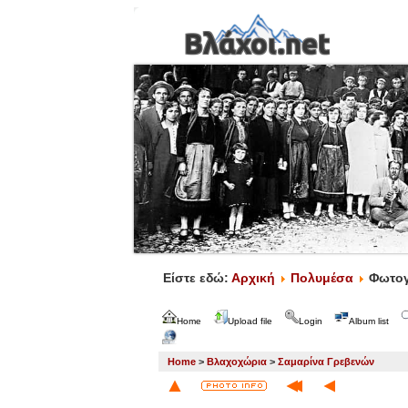
Είστε εδώ:
Αρχική
Πολυμέσα
Φωτογ
Home
Upload file
Login
Album list
Home
>
Βλαχοχώρια
>
Σαμαρίνα Γρεβενών