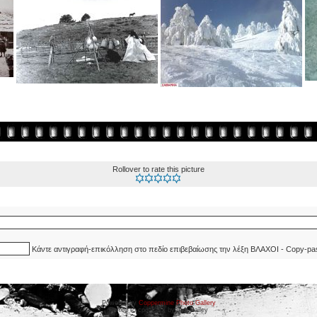
Rollover to rate this picture
Κάντε αντιγραφή-επικόλληση στο πεδίο επιβεβαίωσης την λέξη ΒΛΑΧΟΙ - Copy-pa
Powered by
Coppermine Photo Gallery
Ported to cpg 1.5.x by Jeff Bailey