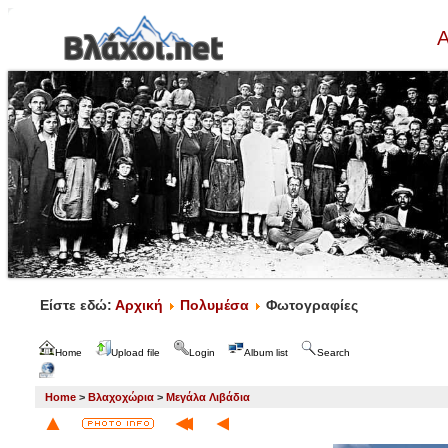
Α
Είστε εδώ:
Αρχική
Πολυμέσα
Φωτογραφίες
Home
Upload file
Login
Album list
Search
Home
>
Βλαχοχώρια
>
Μεγάλα Λιβάδια