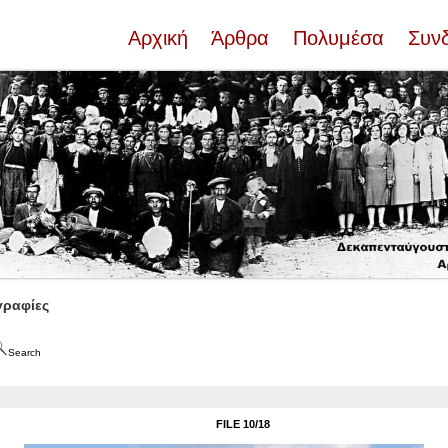
Αρχική
Άρθρα
Πολυμέσα
Συν
ραφίες
Search
FILE 10/18