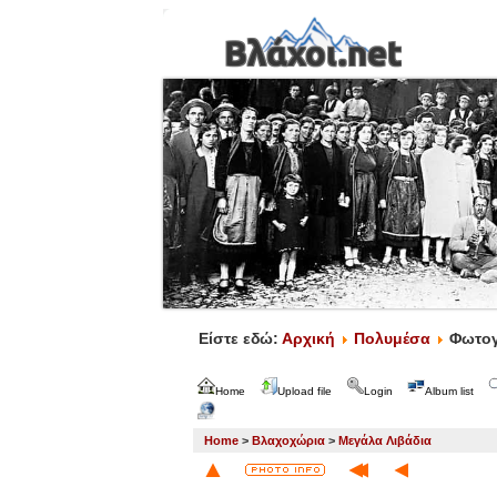
Είστε εδώ:
Αρχική
Πολυμέσα
Φωτογ
Home
Upload file
Login
Album list
Home
>
Βλαχοχώρια
>
Μεγάλα Λιβάδια