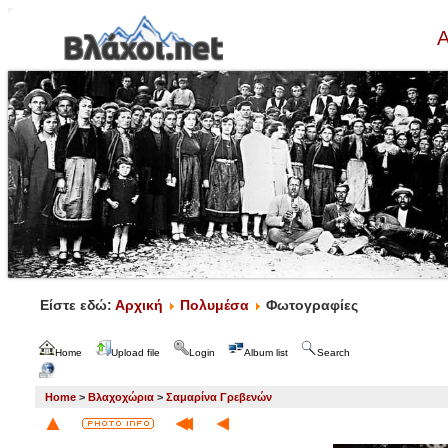
Α
Είστε εδώ:
Αρχική
Πολυμέσα
Φωτογραφίες
Home
Upload file
Login
Album list
Search
Home
>
Βλαχοχώρια
>
Σαμαρίνα Γρεβενών