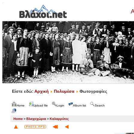
Α
Είστε εδώ:
Αρχική
Πολυμέσα
Φωτογραφίες
Home
Upload file
Login
Album list
Search
Home
>
Βλαχοχώρια
>
Καλαρρύτες